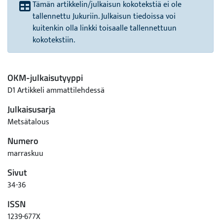
Tämän artikkelin/julkaisun kokotekstiä ei ole
tallennettu Jukuriin. Julkaisun tiedoissa voi
kuitenkin olla linkki toisaalle tallennettuun
kokotekstiin.
OKM-julkaisutyyppi
D1 Artikkeli ammattilehdessä
Julkaisusarja
Metsätalous
Numero
marraskuu
Sivut
34-36
ISSN
1239-677X