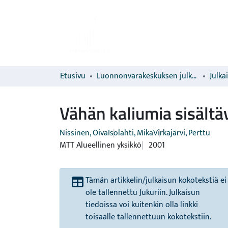
Etusivu
Luonnonvarakeskuksen julkaisut
Julka
Vähän kaliumia sisältä
Nissinen, Oiva
Isolahti, Mika
Virkajärvi, Perttu
MTT Alueellinen yksikkö
2001
Tämän artikkelin/julkaisun kokotekstiä ei
ole tallennettu Jukuriin. Julkaisun
tiedoissa voi kuitenkin olla linkki
toisaalle tallennettuun kokotekstiin.