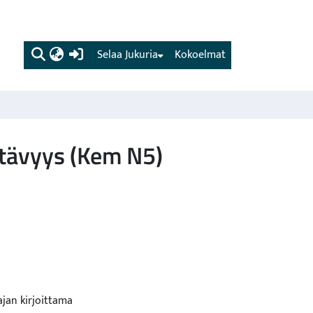
(current)
Selaa Jukuria
Kokoelmat
ttävyys (Kem N5)
ajan kirjoittama