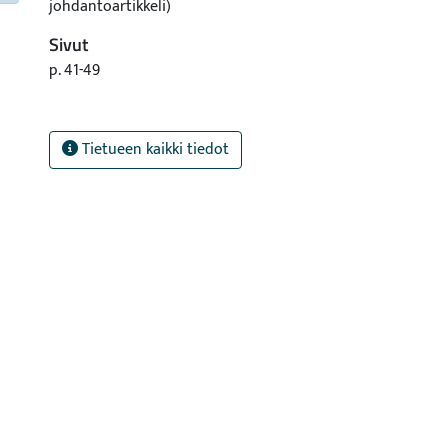
johdantoartikkeli)
Sivut
p. 41-49
Tietueen kaikki tiedot