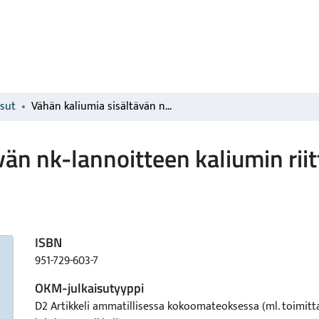
isut
Vähän kaliumia sisältävän nk-lannoitteen kaliumin riittävyys (Kem N5)
vän nk-lannoitteen kaliumin rii
ISBN
951-729-603-7
OKM-julkaisutyyppi
D2 Artikkeli ammatillisessa kokoomateoksessa (ml. toimitt