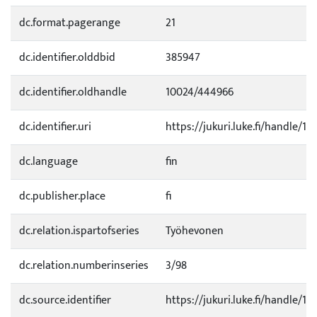
dc.format.pagerange
21
dc.identifier.olddbid
385947
dc.identifier.oldhandle
10024/444966
dc.identifier.uri
https://jukuri.luke.fi/handle/11
dc.language
fin
dc.publisher.place
fi
dc.relation.ispartofseries
Työhevonen
dc.relation.numberinseries
3/98
dc.source.identifier
https://jukuri.luke.fi/handle/1