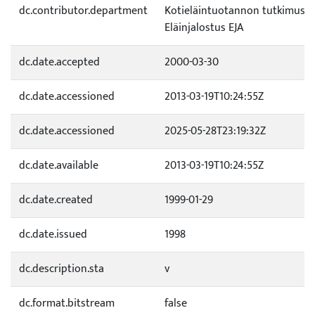
dc.contributor.department
Kotieläintuotannon tutkimus /
Eläinjalostus EJA
dc.date.accepted
2000-03-30
dc.date.accessioned
2013-03-19T10:24:55Z
dc.date.accessioned
2025-05-28T23:19:32Z
dc.date.available
2013-03-19T10:24:55Z
dc.date.created
1999-01-29
dc.date.issued
1998
dc.description.sta
v
dc.format.bitstream
false