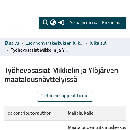
(current)
Selaa Jukuria
Kokoelmat
Etusivu
Luonnonvarakeskuksen julkaisut
Julkaisut
Työhevosasiat Mikkelin ja Ylöjärven maatalousnäyttelyissä
Työhevosasiat Mikkelin ja Ylöjärven
maatalousnäyttelyissä
Tietueen suppeat tiedot
dc.contributor.author
Maijala, Kalle
Maatalouden tutkimuskeskus (