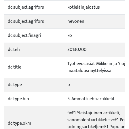
dc.subject.agrifors
kotieläinjalostus
dc.subject.agrifors
hevonen
dc.subject.finagri
ko
dc.teh
30130200
Työhevosasiat Mikkelin ja Ylöjä
dc.title
maatalousnäyttelyissä
dc.type
b
dc.type.bib
5. Ammattilehtiartikkelit
fi=E1 Yleistajuinen artikkeli,
sanomalehtiartikkeli|sv=E1 Popu
dc.type.okm
tidningsartikel|en=E1 Popularise