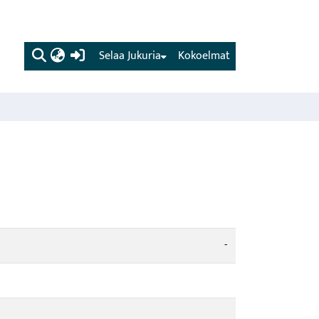
(current)
Selaa Jukuria
Kokoelmat
-