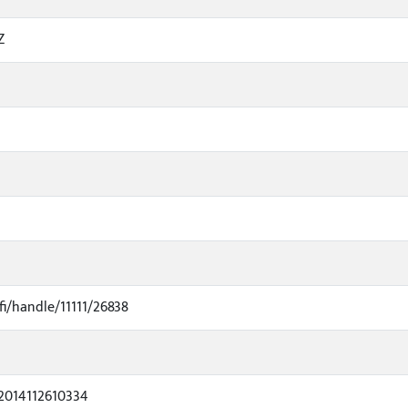
Z
.fi/handle/11111/26838
2014112610334