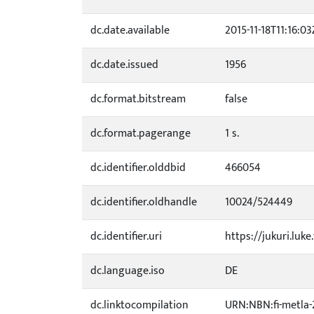
dc.date.available
2015-11-18T11:16:03
dc.date.issued
1956
dc.format.bitstream
false
dc.format.pagerange
1 s.
dc.identifier.olddbid
466054
dc.identifier.oldhandle
10024/524449
dc.identifier.uri
https://jukuri.luke
dc.language.iso
DE
dc.linktocompilation
URN:NBN:fi-metla-