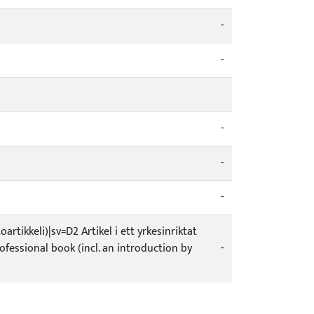
-
-
-
-
-
rtikkeli)|sv=D2 Artikel i ett yrkesinriktat
rofessional book (incl. an introduction by
-