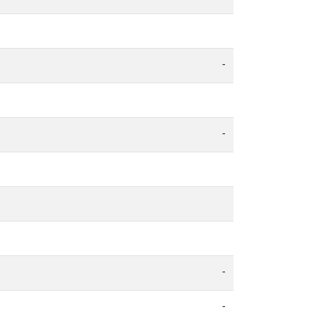
-
-
-
-