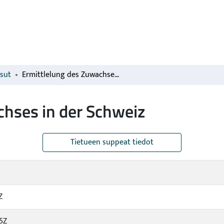
isut
Ermittlelung des Zuwachses in der Schweiz
chses in der Schweiz
Tietueen suppeat tiedot
Z
5Z