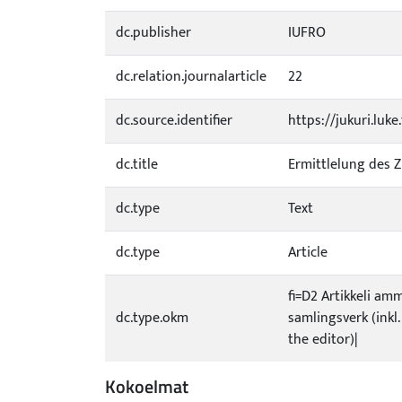
dc.publisher
IUFRO
dc.relation.journalarticle
22
dc.source.identifier
https://jukuri.luk
dc.title
Ermittlelung des 
dc.type
Text
dc.type
Article
fi=D2 Artikkeli amm
dc.type.okm
samlingsverk (inkl.
the editor)|
Kokoelmat