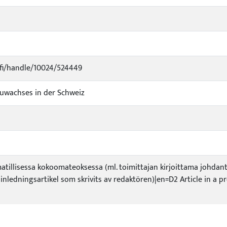
e.fi/handle/10024/524449
Zuwachses in der Schweiz
atillisessa kokoomateoksessa (ml. toimittajan kirjoittama johdantoa
 inledningsartikel som skrivits av redaktören)|en=D2 Article in a p