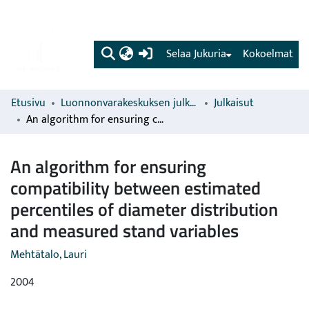
(current)
Selaa Jukuria
Kokoelmat
Etusivu
Luonnonvarakeskuksen julkaisut
Julkaisut
An algorithm for ensuring compatibility between estimated percentiles of diameter distribution and measured stand variables
An algorithm for ensuring
compatibility between estimated
percentiles of diameter distribution
and measured stand variables
Mehtätalo, Lauri
2004