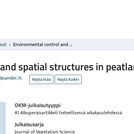
isut
Environmental control and spatial structures in peatland vegetation
and spatial structures in peatl
asander, H.
Näytä lisää
Näytä Kaikki
OKM-julkaisutyyppi
A1 Alkuperäisartikkeli tieteellisessä aikakauslehdessä
Julkaisusarja
Journal of Vegetation Science