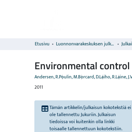
Etusivu
Luonnonvarakeskuksen julkaisut
Julka
Environmental control 
Andersen, R.
Poulin, M.
Borcard, D.
Laiho, R.
Laine, J.
V
2011
Tämän artikkelin/julkaisun kokotekstiä ei
ole tallennettu Jukuriin. Julkaisun
tiedoissa voi kuitenkin olla linkki
toisaalle tallennettuun kokotekstiin.