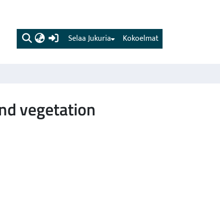
(current)
Selaa Jukuria
Kokoelmat
and vegetation