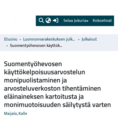
(current)
Selaa Jukuria
Kokoelmat
Etusivu
Luonnonvarakeskuksen julkaisut
Julkaisut
Suomentyöhevosen käyttökelpoisuusarvostelun monipuolistaminen ja arvosteluverkoston tihentäminen eläinaineksen kartoitusta ja monimuotoisuuden säilytystä varten
Suomentyöhevosen
käyttökelpoisuusarvostelun
monipuolistaminen ja
arvosteluverkoston tihentäminen
eläinaineksen kartoitusta ja
monimuotoisuuden säilytystä varten
Maijala, Kalle