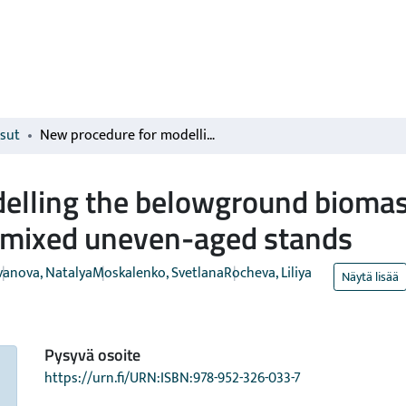
isut
New procedure for modelling the belowground biomass distribution and resource acquisition in mixed uneven-aged stands
elling the belowground biomass
n mixed uneven-aged stands
vanova, Natalya
Moskalenko, Svetlana
Rocheva, Liliya
Näytä lisää
Pysyvä osoite
https://urn.fi/URN:ISBN:978-952-326-033-7