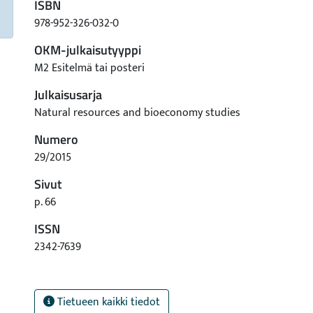
ISBN
978-952-326-032-0
OKM-julkaisutyyppi
M2 Esitelmä tai posteri
Julkaisusarja
Natural resources and bioeconomy studies
Numero
29/2015
Sivut
p. 66
ISSN
2342-7639
Tietueen kaikki tiedot