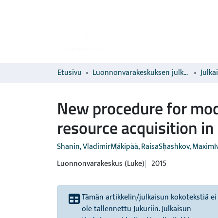
Etusivu
Luonnonvarakeskuksen julkaisut
Julka
New procedure for mod
resource acquisition i
Shanin, Vladimir
Mäkipää, Raisa
Shashkov, Maxim
I
Luonnonvarakeskus (Luke)
2015
Tämän artikkelin/julkaisun kokotekstiä ei
ole tallennettu Jukuriin. Julkaisun