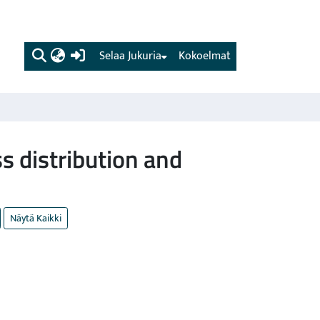
(current)
Selaa Jukuria
Kokoelmat
 distribution and
Näytä Kaikki