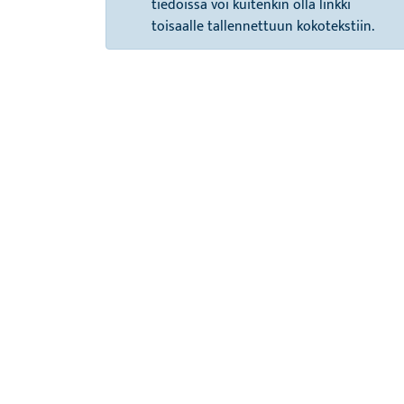
tiedoissa voi kuitenkin olla linkki
toisaalle tallennettuun kokotekstiin.