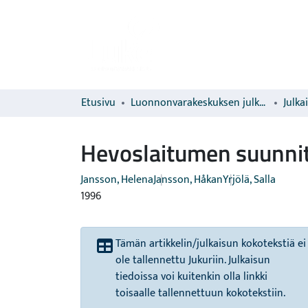
Etusivu
Luonnonvarakeskuksen julkaisut
Julka
Hevoslaitumen suunnit
Jansson, Helena
Jansson, Håkan
Yrjölä, Salla
1996
Tämän artikkelin/julkaisun kokotekstiä ei
ole tallennettu Jukuriin. Julkaisun
tiedoissa voi kuitenkin olla linkki
toisaalle tallennettuun kokotekstiin.