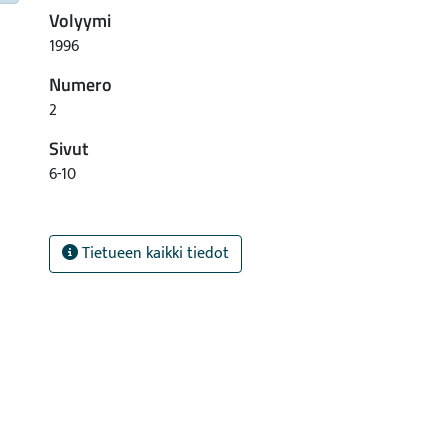
Volyymi
1996
Numero
2
Sivut
6-10
Tietueen kaikki tiedot