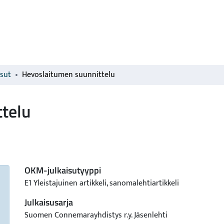
isut
Hevoslaitumen suunnittelu
telu
OKM-julkaisutyyppi
E1 Yleistajuinen artikkeli, sanomalehtiartikkeli
Julkaisusarja
Suomen Connemarayhdistys r.y. Jäsenlehti