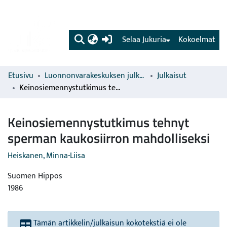
(current)
Selaa Jukuria
Kokoelmat
Etusivu
Luonnonvarakeskuksen julkaisut
Julkaisut
Keinosiemennystutkimus tehnyt sperman kaukosiirron mahdolliseksi
Keinosiemennystutkimus tehnyt
sperman kaukosiirron mahdolliseksi
Heiskanen, Minna-Liisa
Suomen Hippos
1986
Tämän artikkelin/julkaisun kokotekstiä ei ole