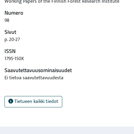
Working Papers of the Finnish Forest Research Institute
Numero
98
Sivut
p. 20-27
ISSN
1795-150X
Saavutettavuusominaisuudet
Ei tietoa saavutettavuudesta
Tietueen kaikki tiedot