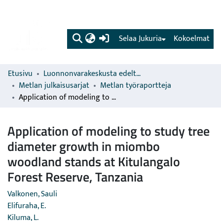
(current)
Selaa Jukuria
Kokoelmat
Etusivu
Luonnonvarakeskusta edeltävien organisaatioiden sarjat
Metlan julkaisusarjat
Metlan työraportteja
Application of modeling to study tree diameter growth in miombo woodland stands at Kitulangalo Forest Reserve, Tanzania
Application of modeling to study tree
diameter growth in miombo
woodland stands at Kitulangalo
Forest Reserve, Tanzania
Valkonen, Sauli
Elifuraha, E.
Kiluma, L.