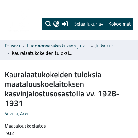
(current)
Selaa Jukuria
Kokoelmat
Etusivu
Luonnonvarakeskuksen julkaisut
Julkaisut
Kauralaatukokeiden tuloksia maatalouskoelaitoksen kasvinjalostusosastolla vv. 1928-1931
Kauralaatukokeiden tuloksia
maatalouskoelaitoksen
kasvinjalostusosastolla vv. 1928-
1931
Silvola, Arvo
Maatalouskoelaitos
1932