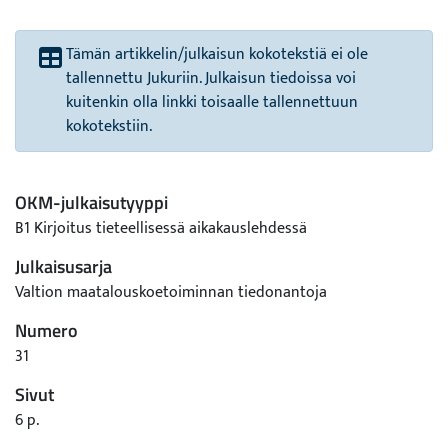
Tämän artikkelin/julkaisun kokotekstiä ei ole
tallennettu Jukuriin. Julkaisun tiedoissa voi
kuitenkin olla linkki toisaalle tallennettuun
kokotekstiin.
OKM-julkaisutyyppi
B1 Kirjoitus tieteellisessä aikakauslehdessä
Julkaisusarja
Valtion maatalouskoetoiminnan tiedonantoja
Numero
31
Sivut
6 p.