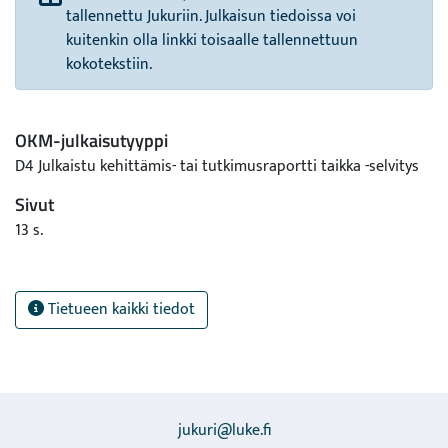
tallennettu Jukuriin. Julkaisun tiedoissa voi
kuitenkin olla linkki toisaalle tallennettuun
kokotekstiin.
OKM-julkaisutyyppi
D4 Julkaistu kehittämis- tai tutkimusraportti taikka -selvitys
Sivut
13 s.
Tietueen kaikki tiedot
jukuri@luke.fi