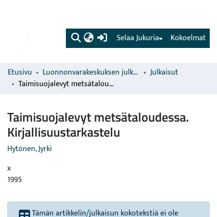
(current)
Selaa Jukuria
Kokoelmat
Etusivu
Luonnonvarakeskuksen julkaisut
Julkaisut
Taimisuojalevyt metsätaloudessa. Kirjallisuustarkastelu
Taimisuojalevyt metsätaloudessa.
Kirjallisuustarkastelu
Hytönen, Jyrki
x
1995
Tämän artikkelin/julkaisun kokotekstiä ei ole