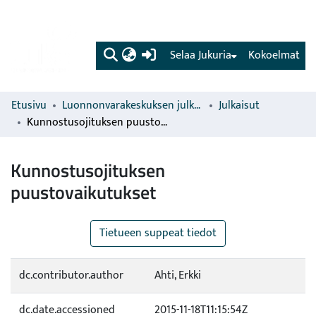
(current)
Selaa Jukuria
Kokoelmat
Etusivu
Luonnonvarakeskuksen julkaisut
Julkaisut
Kunnostusojituksen puustovaikutukset
Kunnostusojituksen
puustovaikutukset
Tietueen suppeat tiedot
dc.contributor.author
Ahti, Erkki
dc.date.accessioned
2015-11-18T11:15:54Z