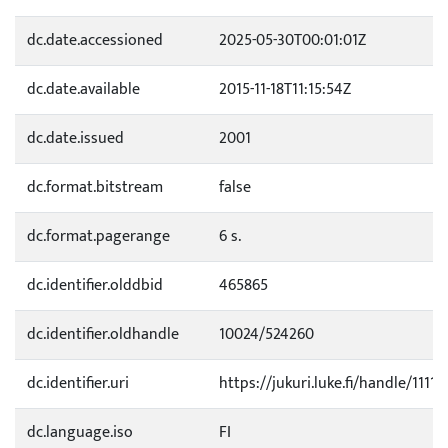
dc.date.accessioned
2025-05-30T00:01:01Z
dc.date.available
2015-11-18T11:15:54Z
dc.date.issued
2001
dc.format.bitstream
false
dc.format.pagerange
6 s.
dc.identifier.olddbid
465865
dc.identifier.oldhandle
10024/524260
dc.identifier.uri
https://jukuri.luke.fi/handle/11111
dc.language.iso
FI