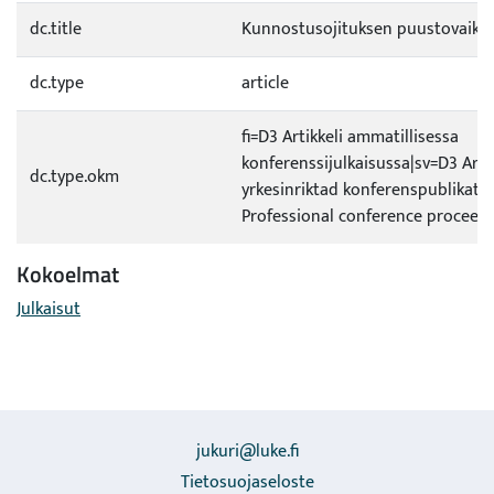
dc.title
Kunnostusojituksen puustovaiku
dc.type
article
fi=D3 Artikkeli ammatillisessa
konferenssijulkaisussa|sv=D3 Artik
dc.type.okm
yrkesinriktad konferenspublikati
Professional conference proceedi
Kokoelmat
Julkaisut
jukuri@luke.fi
Tietosuojaseloste