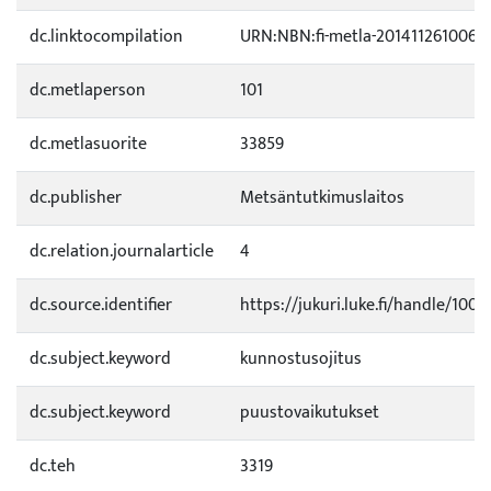
dc.linktocompilation
URN:NBN:fi-metla-2014112610063
dc.metlaperson
101
dc.metlasuorite
33859
dc.publisher
Metsäntutkimuslaitos
dc.relation.journalarticle
4
dc.source.identifier
https://jukuri.luke.fi/handle/100
dc.subject.keyword
kunnostusojitus
dc.subject.keyword
puustovaikutukset
dc.teh
3319