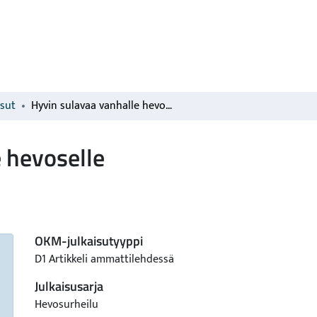
isut
Hyvin sulavaa vanhalle hevoselle
 hevoselle
OKM-julkaisutyyppi
D1 Artikkeli ammattilehdessä
Julkaisusarja
Hevosurheilu