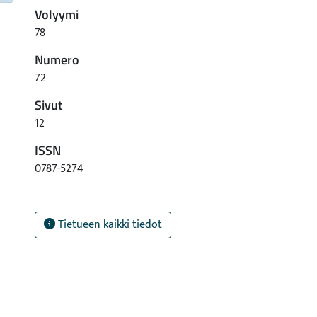
Volyymi
78
Numero
72
Sivut
12
ISSN
0787-5274
Tietueen kaikki tiedot