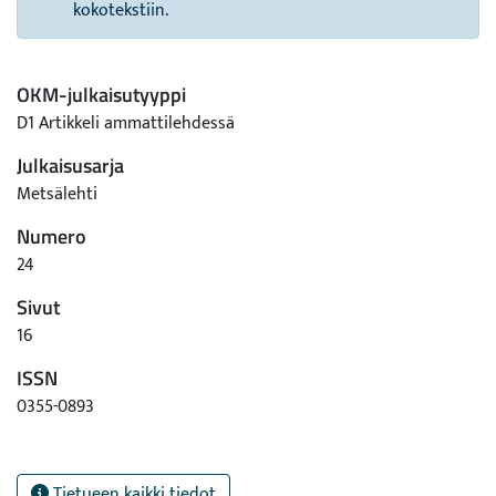
kokotekstiin.
OKM-julkaisutyyppi
D1 Artikkeli ammattilehdessä
Julkaisusarja
Metsälehti
Numero
24
Sivut
16
ISSN
0355-0893
Tietueen kaikki tiedot