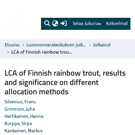
(current)
Selaa Jukuria
Kokoelmat
Etusivu
Luonnonvarakeskuksen julkaisut
Julkaisut
LCA of Finnish rainbow trout, results and significance on different allocation methods
LCA of Finnish rainbow trout, results
and significance on different
allocation methods
Silvenius, Frans
Grönroos, Juha
Hartikainen, Hanna
Kurppa, Sirpa
Kankainen, Markus