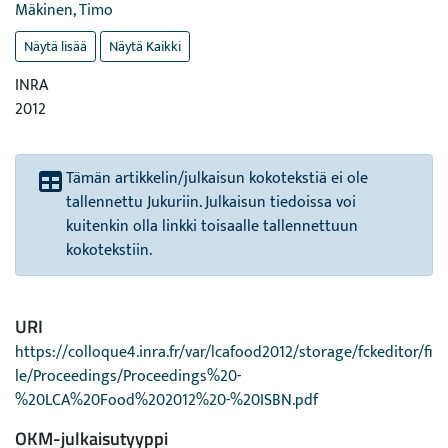
Mäkinen, Timo
Näytä lisää
Näytä Kaikki
INRA
2012
Tämän artikkelin/julkaisun kokotekstiä ei ole
tallennettu Jukuriin. Julkaisun tiedoissa voi
kuitenkin olla linkki toisaalle tallennettuun
kokotekstiin.
URI
https://colloque4.inra.fr/var/lcafood2012/storage/fckeditor/fi
le/Proceedings/Proceedings%20-
%20LCA%20Food%202012%20-%20ISBN.pdf
OKM-julkaisutyyppi