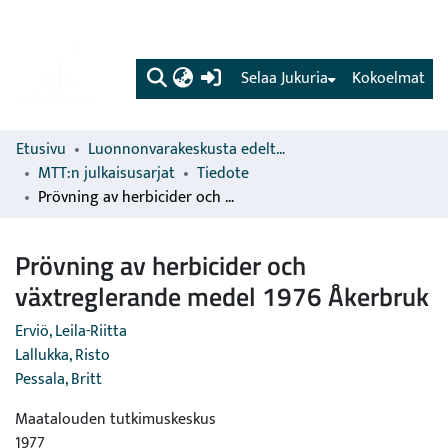
(current)
Selaa Jukuria
Kokoelmat
Etusivu
Luonnonvarakeskusta edeltävien organisaatioiden sarjat
MTT:n julkaisusarjat
Tiedote
Prövning av herbicider och växtreglerande medel 1976 Åkerbruk
Prövning av herbicider och
växtreglerande medel 1976 Åkerbruk
Erviö, Leila-Riitta
Lallukka, Risto
Pessala, Britt
Maatalouden tutkimuskeskus
1977