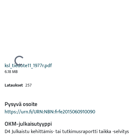
Ladataan...
ksl_tiedote11_1977r.pdf
6.18 MB
Lataukset
257
Pysyvä osoite
https://urn.fi/URN:NBN:fi-fe2015060910090
OKM-julkaisutyyppi
D4 Julkaistu kehittämis- tai tutkimusraportti taikka -selvitys