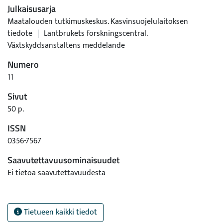
Julkaisusarja
Maatalouden tutkimuskeskus. Kasvinsuojelulaitoksen
tiedote
|
Lantbrukets forskningscentral.
Växtskyddsanstaltens meddelande
Numero
11
Sivut
50 p.
ISSN
0356-7567
Saavutettavuusominaisuudet
Ei tietoa saavutettavuudesta
Tietueen kaikki tiedot