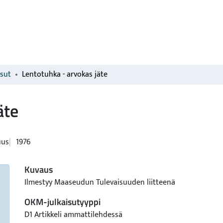
isut
Lentotuhka - arvokas jäte
äte
uus
1976
Kuvaus
Ilmestyy Maaseudun Tulevaisuuden liitteenä
OKM-julkaisutyyppi
D1 Artikkeli ammattilehdessä