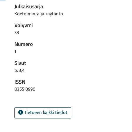
Julkaisusarja
Koetoiminta ja käytäntö
Volyymi
33
Numero
1
Sivut
p. 3,4
ISSN
0355-0990
Tietueen kaikki tiedot