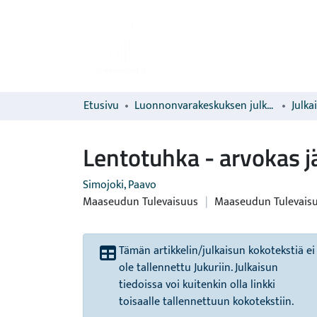
Etusivu
Luonnonvarakeskuksen julkaisut
Julka
Lentotuhka - arvokas j
Simojoki, Paavo
Maaseudun Tulevaisuus
|
Maaseudun Tulevais
Tämän artikkelin/julkaisun kokotekstiä ei
ole tallennettu Jukuriin. Julkaisun
tiedoissa voi kuitenkin olla linkki
toisaalle tallennettuun kokotekstiin.