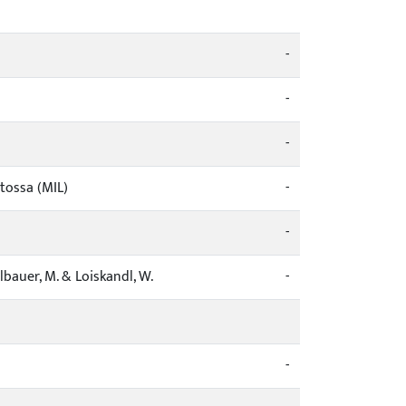
-
-
-
tossa (MIL)
-
-
auer, M. & Loiskandl, W.
-
-