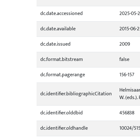
dc.date.accessioned
2025-05-
dc.date.available
2015-06-2
dc.date.issued
2009
dc.format.bitstream
false
dc.format.pagerange
156-157
Helmisaar
dc.identifier.bibliographicCitation
W. (eds.)
dc.identifier.olddbid
456838
dc.identifier.oldhandle
10024/51