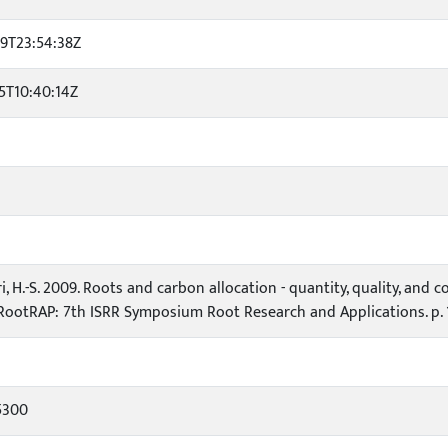
29T23:54:38Z
5T10:40:14Z
i, H.-S. 2009. Roots and carbon allocation - quantity, quality, and 
. RootRAP: 7th ISRR Symposium Root Research and Applications. p. 
5300