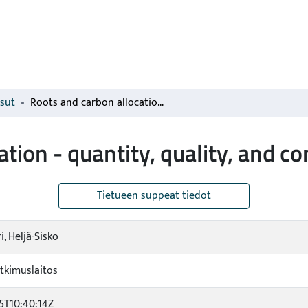
isut
Roots and carbon allocation - quantity, quality, and controls?
tion - quantity, quality, and co
Tietueen suppeat tiedot
, Heljä-Sisko
tkimuslaitos
5T10:40:14Z