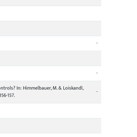
-
-
controls? In: Himmelbauer, M. & Loiskandl,
-
156-157.