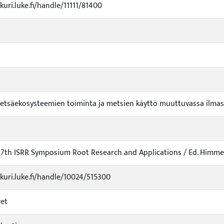
kuri.luke.fi/handle/11111/81400
etsäekosysteemien toiminta ja metsien käyttö muuttuvassa ilmas
7th ISRR Symposium Root Research and Applications / Ed. Himmelb
ukuri.luke.fi/handle/10024/515300
ret