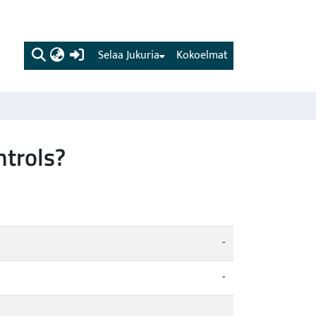
(current)
Selaa Jukuria
Kokoelmat
ntrols?
-
-