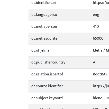
dc.identifier.uri
https://ju
dc.language.iso
eng
dc.metlaperson
410
dc.metlasuorite
65000
dc.ohjelma
Metla / M
dc.publisher.country
AT
dc.relation.ispartof
RootRAP: 
dc.source.identifier
https://j
dc.subject.keyword
hienojuu