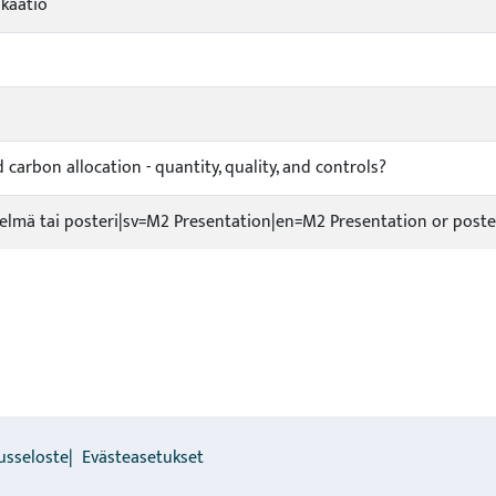
okaatio
 carbon allocation - quantity, quality, and controls?
telmä tai posteri|sv=M2 Presentation|en=M2 Presentation or poste
usseloste
Evästeasetukset