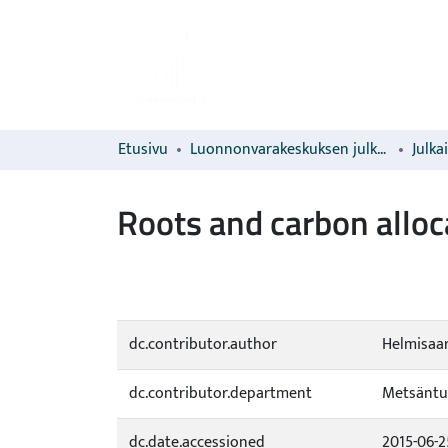
Etusivu
Luonnonvarakeskuksen julkaisut
Julka
Roots and carbon alloca
dc.contributor.author
Helmisaari
dc.contributor.department
Metsäntu
dc.date.accessioned
2015-06-2