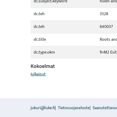
dc.subject.keyword
hiilen all
dc.teh
3528
dc.teh
640037
dc.title
Roots and
dc.type.okm
fi=M2 Esi
Kokoelmat
Julkaisut
jukuri@luke.fi
Tietosuojaseloste
Saavutettavu