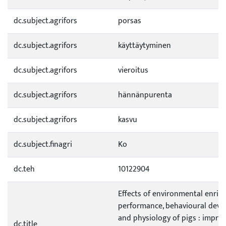
dc.subject.agrifors
porsas
dc.subject.agrifors
käyttäytyminen
dc.subject.agrifors
vieroitus
dc.subject.agrifors
hännänpurenta
dc.subject.agrifors
kasvu
dc.subject.finagri
Ko
dc.teh
10122904
Effects of environmental enri
performance, behavioural deve
and physiology of pigs : impro
dc.title