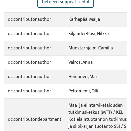
Tietueen suppeat tiedot
dc.contributor.author
Karhapää, Maija
dc.contributor.author
Siljander-Rasi, Hilkka
dc.contributor.author
Munsterhjelm, Camilla
dc.contributor.author
Valros, Anna
dc.contributor.author
Heinonen, Mari
dc.contributor.author
Peltoniemi, Olli
Maa- ja elintarviketalouden
tutkimuskeskus (MTT) / KEL
dc.contributor.department
Kotieläintuotannon tutkimus / 
ja siipikarjan tuotanto SSI / Sia