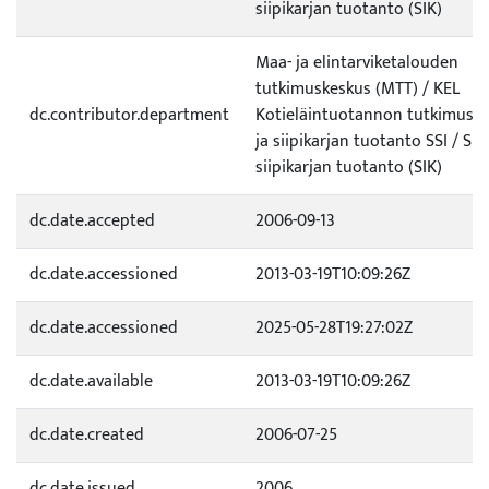
siipikarjan tuotanto (SIK)
Maa- ja elintarviketalouden
tutkimuskeskus (MTT) / KEL
dc.contributor.department
Kotieläintuotannon tutkimus / 
ja siipikarjan tuotanto SSI / Sia
siipikarjan tuotanto (SIK)
dc.date.accepted
2006-09-13
dc.date.accessioned
2013-03-19T10:09:26Z
dc.date.accessioned
2025-05-28T19:27:02Z
dc.date.available
2013-03-19T10:09:26Z
dc.date.created
2006-07-25
dc.date.issued
2006