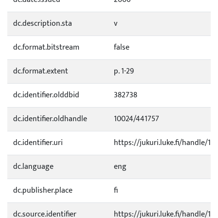
dc.description.sta
v
dc.format.bitstream
false
dc.format.extent
p. 1-29
dc.identifier.olddbid
382738
dc.identifier.oldhandle
10024/441757
dc.identifier.uri
https://jukuri.luke.fi/handle/11
dc.language
eng
dc.publisher.place
fi
dc.source.identifier
https://jukuri.luke.fi/handle/1