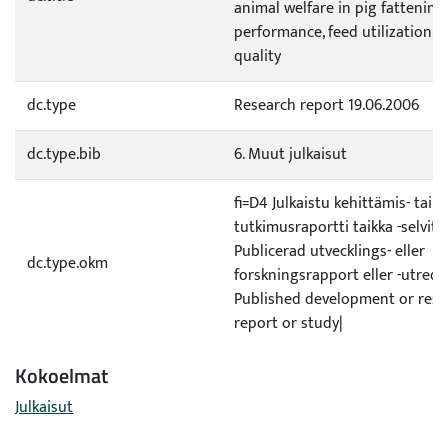
animal welfare in pig fattening
performance, feed utilization, 
quality
dc.type
Research report 19.06.2006
dc.type.bib
6. Muut julkaisut
fi=D4 Julkaistu kehittämis- tai
tutkimusraportti taikka -selvit
Publicerad utvecklings- eller
dc.type.okm
forskningsrapport eller -utred
Published development or rese
report or study|
Kokoelmat
Julkaisut