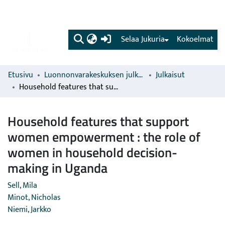
(current)
Selaa Jukuria
Kokoelmat
Etusivu
Luonnonvarakeskuksen julkaisut
Julkaisut
Household features that support women empowerment : the role of women in household decision-making in Uganda
Household features that support
women empowerment : the role of
women in household decision-
making in Uganda
Sell, Mila
Minot, Nicholas
Niemi, Jarkko