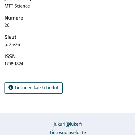
MTT Science
Numero
26
Sivut
p. 25-26
ISSN
1798-1824
Tietueen kaikki tiedot
jukuri@luke.fi
Tietosuojaseloste