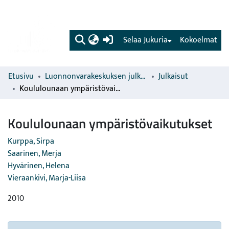
(current)
Selaa Jukuria
Kokoelmat
Etusivu
Luonnonvarakeskuksen julkaisut
Julkaisut
Koululounaan ympäristövaikutukset
Koululounaan ympäristövaikutukset
Kurppa, Sirpa
Saarinen, Merja
Hyvärinen, Helena
Vieraankivi, Marja-Liisa
2010