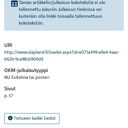
Tämän artikkelin/julkaisun kokotekstiä ei ole
tallennettu Jukuriin. Julkaisun tiedoissa voi
kuitenkin olla linkki toisaalle tallennettuun
kokotekstiin.
URI
http://www.ulapland.fi/loader.aspx?id=e071a499-a9e4-4aac-
b62b-9ca98cb900dd
OKM-julkaisutyyppi
M2 Esitelmä tai posteri
Sivut
p. 57
Tietueen kaikki tiedot