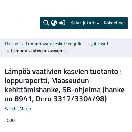
(current)
Selaa Jukuria
Kokoelmat
Etusivu
Luonnonvarakeskuksen julkaisut
Julkaisut
Lämpöä vaativien kasvien tuotanto : loppuraportti, Maaseudun kehittämishanke, 5B-ohjelma (hanke no 8941, Dnro 3317/3304/98)
Lämpöä vaativien kasvien tuotanto :
loppuraportti, Maaseudun
kehittämishanke, 5B-ohjelma (hanke
no 8941, Dnro 3317/3304/98)
Kallela, Marja
2000