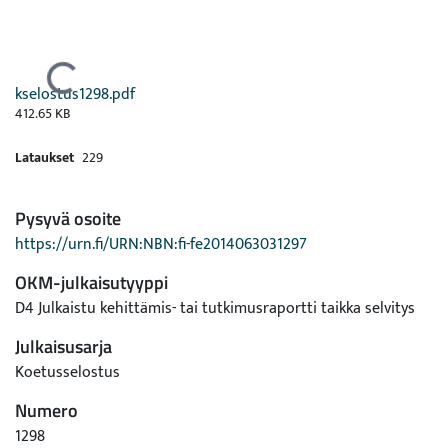
Ladataan...
kselostus1298.pdf
412.65 KB
Lataukset
229
Pysyvä osoite
https://urn.fi/URN:NBN:fi-fe2014063031297
OKM-julkaisutyyppi
D4 Julkaistu kehittämis- tai tutkimusraportti taikka selvitys
Julkaisusarja
Koetusselostus
Numero
1298