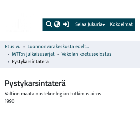
(current)
Selaa Jukuria
Kokoelmat
Etusivu
Luonnonvarakeskusta edeltävien organisaatioiden sarjat
MTT:n julkaisusarjat
Vakolan koetusselostus
Pystykarsintaterä
Pystykarsintaterä
Valtion maatalousteknologian tutkimuslaitos
1990