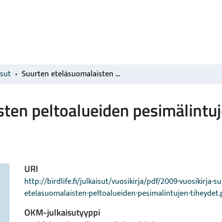
isut
Suurten eteläsuomalaisten peltoalueiden pesimälintujen tiheydet
ten peltoalueiden pesimälintuj
URI
http://birdlife.fi/julkaisut/vuosikirja/pdf/2009-vuosikirja-s
etelasuomalaisten-peltoalueiden-pesimalintujen-tiheydet.
OKM-julkaisutyyppi