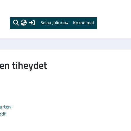
(current)
Selaa Jukuria
Kokoelmat
en tiheydet
uurten-
pdf