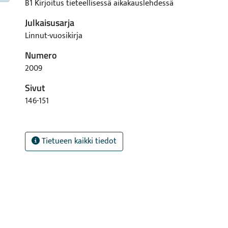
B1 Kirjoitus tieteellisessä aikakauslehdessä
Julkaisusarja
Linnut-vuosikirja
Numero
2009
Sivut
146-151
Tietueen kaikki tiedot