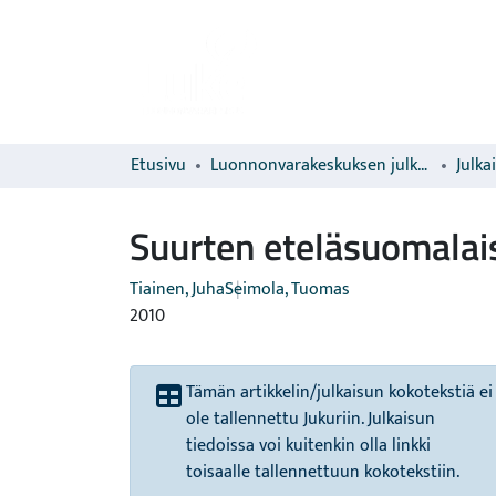
Etusivu
Luonnonvarakeskuksen julkaisut
Julka
Suurten eteläsuomalais
Tiainen, Juha
Seimola, Tuomas
2010
Tämän artikkelin/julkaisun kokotekstiä ei
ole tallennettu Jukuriin. Julkaisun
tiedoissa voi kuitenkin olla linkki
toisaalle tallennettuun kokotekstiin.