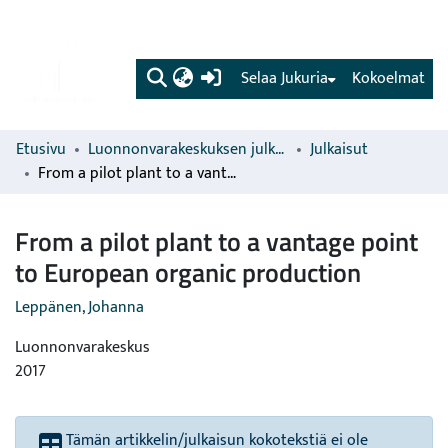
(current)
Selaa Jukuria
Kokoelmat
Etusivu
Luonnonvarakeskuksen julkaisut
Julkaisut
From a pilot plant to a vantage point to European organic production
From a pilot plant to a vantage point
to European organic production
Leppänen, Johanna
Luonnonvarakeskus
2017
Tämän artikkelin/julkaisun kokotekstiä ei ole