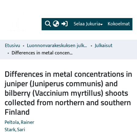
(current)
Selaa Jukuria
Kokoelmat
Etusivu
Luonnonvarakeskuksen julkaisut
Julkaisut
Differences in metal concentrations in juniper (Juniperus communis) and bilberry (Vaccinium myrtillus) shoots collected from northern and southern Finland
Differences in metal concentrations in
juniper (Juniperus communis) and
bilberry (Vaccinium myrtillus) shoots
collected from northern and southern
Finland
Peltola, Rainer
Stark, Sari