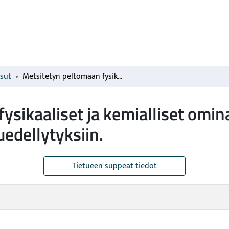
isut
Metsitetyn peltomaan fysikaaliset ja kemialliset ominaisuudet sekä niiden vaikutus puuston kasvuedellytyksiin.
ysikaaliset ja kemialliset omin
edellytyksiin.
Tietueen suppeat tiedot