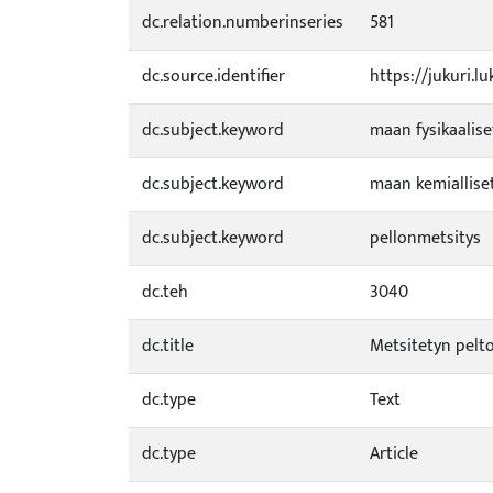
dc.relation.numberinseries
581
dc.source.identifier
https://jukuri.l
dc.subject.keyword
maan fysikaalis
dc.subject.keyword
maan kemiallise
dc.subject.keyword
pellonmetsitys
dc.teh
3040
dc.title
Metsitetyn pelto
dc.type
Text
dc.type
Article