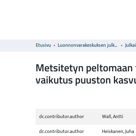
Etusivu
Luonnonvarakeskuksen julkaisut
Julka
Metsitetyn peltomaan f
vaikutus puuston kasvu
dc.contributor.author
Wall, Antti
dc.contributor.author
Heiskanen, Juha