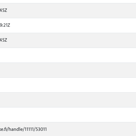
:45Z
9:21Z
:45Z
ke.fi/handle/11111/53011