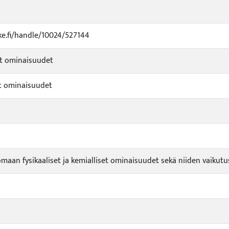
uke.fi/handle/10024/527144
et ominaisuudet
t ominaisuudet
maan fysikaaliset ja kemialliset ominaisuudet sekä niiden vaikutu