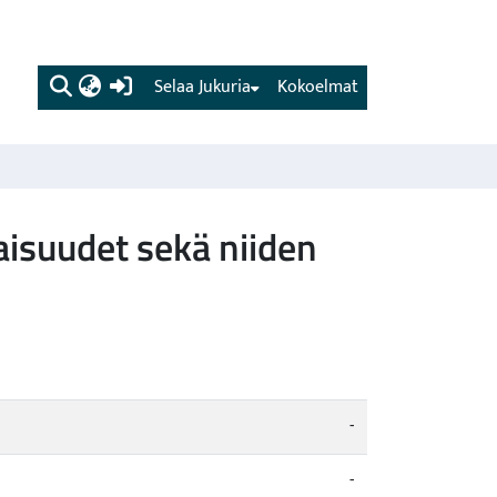
(current)
Selaa Jukuria
Kokoelmat
aisuudet sekä niiden
-
-