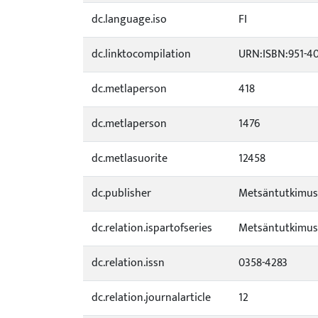
dc.language.iso
FI
dc.linktocompilation
URN:ISBN:951-40
dc.metlaperson
418
dc.metlaperson
1476
dc.metlasuorite
12458
dc.publisher
Metsäntutkimus
dc.relation.ispartofseries
Metsäntutkimusl
dc.relation.issn
0358-4283
dc.relation.journalarticle
12