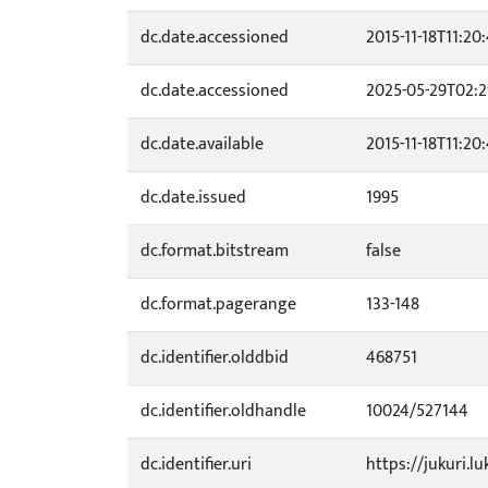
dc.date.accessioned
2015-11-18T11:20
dc.date.accessioned
2025-05-29T02:2
dc.date.available
2015-11-18T11:20
dc.date.issued
1995
dc.format.bitstream
false
dc.format.pagerange
133-148
dc.identifier.olddbid
468751
dc.identifier.oldhandle
10024/527144
dc.identifier.uri
https://jukuri.lu