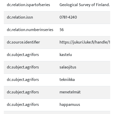
dc.relation.ispartofseries
Geological Survey of Finland. G
dc.relation.issn
0781-4240
dc.relation.numberinseries
56
dc.source.identifier
https://jukuri.luke.fi/handle/1
dc.subject.agrifors
kastelu
dc.subject.agrifors
salaojitus
dc.subject.agrifors
tekniikka
dc.subject.agrifors
menetelmät
dc.subject.agrifors
happamuus