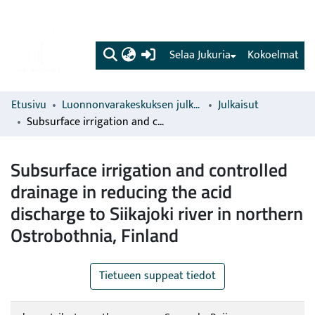
(current)
Selaa Jukuria
Kokoelmat
Etusivu
Luonnonvarakeskuksen julkaisut
Julkaisut
Subsurface irrigation and controlled drainage in reducing the acid discharge to Siikajoki river in northern Ostrobothnia, Finland
Subsurface irrigation and controlled
drainage in reducing the acid
discharge to Siikajoki river in northern
Ostrobothnia, Finland
Tietueen suppeat tiedot