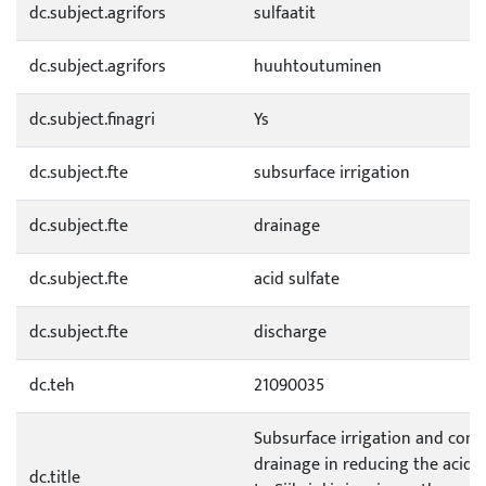
dc.subject.agrifors
sulfaatit
dc.subject.agrifors
huuhtoutuminen
dc.subject.finagri
Ys
dc.subject.fte
subsurface irrigation
dc.subject.fte
drainage
dc.subject.fte
acid sulfate
dc.subject.fte
discharge
dc.teh
21090035
Subsurface irrigation and cont
drainage in reducing the acid 
dc.title