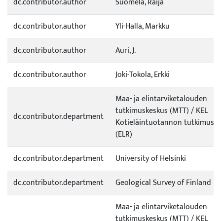
dc.contributor.author
Suomela, Raija
dc.contributor.author
Yli-Halla, Markku
dc.contributor.author
Auri, J.
dc.contributor.author
Joki-Tokola, Erkki
Maa- ja elintarviketalouden
tutkimuskeskus (MTT) / KEL
dc.contributor.department
Kotieläintuotannon tutkimus /
(ELR)
dc.contributor.department
University of Helsinki
dc.contributor.department
Geological Survey of Finland
Maa- ja elintarviketalouden
tutkimuskeskus (MTT) / KEL