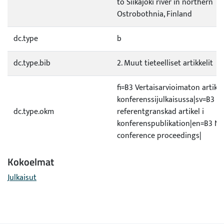
to Siikajoki river in northern
Ostrobothnia, Finland
dc.type
b
dc.type.bib
2. Muut tieteelliset artikkelit
fi=B3 Vertaisarvioimaton artikke
konferenssijulkaisussa|sv=B3 Ic
dc.type.okm
referentgranskad artikel i
konferenspublikation|en=B3 No
conference proceedings|
Kokoelmat
Julkaisut