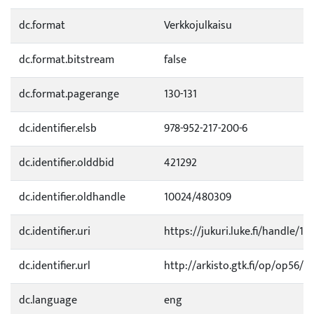
dc.format
Verkkojulkaisu
dc.format.bitstream
false
dc.format.pagerange
130-131
dc.identifier.elsb
978-952-217-200-6
dc.identifier.olddbid
421292
dc.identifier.oldhandle
10024/480309
dc.identifier.uri
https://jukuri.luke.fi/handle/11
dc.identifier.url
http://arkisto.gtk.fi/op/op56/o
dc.language
eng