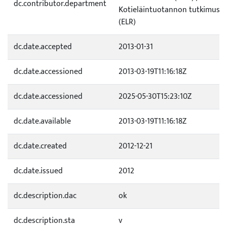
dc.contributor.department
Kotieläintuotannon tutkimus /
(ELR)
dc.date.accepted
2013-01-31
dc.date.accessioned
2013-03-19T11:16:18Z
dc.date.accessioned
2025-05-30T15:23:10Z
dc.date.available
2013-03-19T11:16:18Z
dc.date.created
2012-12-21
dc.date.issued
2012
dc.description.dac
ok
dc.description.sta
v