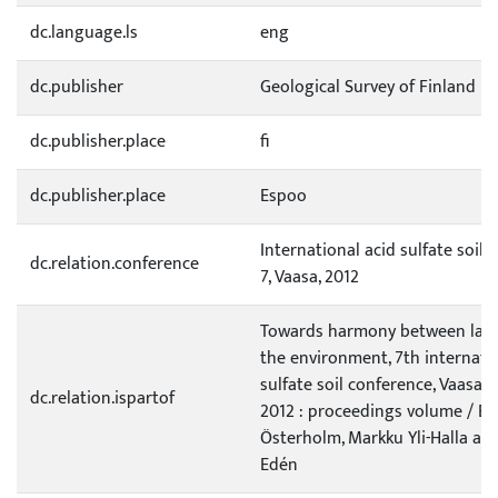
dc.language.ls
eng
dc.publisher
Geological Survey of Finland
dc.publisher.place
fi
dc.publisher.place
Espoo
International acid sulfate soil 
dc.relation.conference
7, Vaasa, 2012
Towards harmony between lan
the environment, 7th internati
sulfate soil conference, Vaasa, 
dc.relation.ispartof
2012 : proceedings volume / Eds
Österholm, Markku Yli-Halla an
Edén