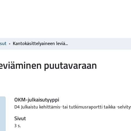
isut
Kantokäsittelyaineen leviäminen puutavaraan
leviäminen puutavaraan
OKM-julkaisutyyppi
D4 Julkaistu kehittämis- tai tutkimusraportti taikka -selvity
Sivut
3 s.