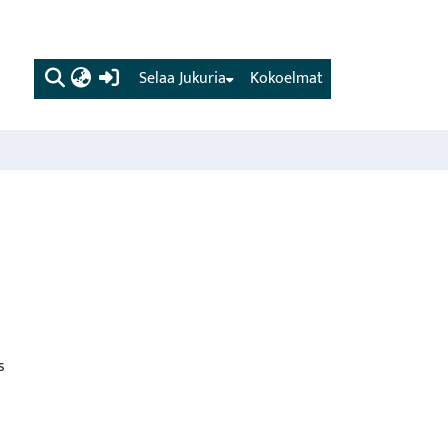
(current)
Selaa Jukuria
Kokoelmat
s