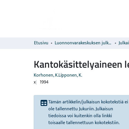
Etusivu
Luonnonvarakeskuksen julkaisut
Julka
Kantokäsittelyaineen 
Korhonen, K.
Lipponen, K.
x
1994
Tämän artikkelin/julkaisun kokotekstiä ei
ole tallennettu Jukuriin. Julkaisun
tiedoissa voi kuitenkin olla linkki
toisaalle tallennettuun kokotekstiin.