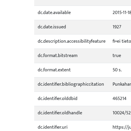
dc.date.available
2015-11-1
dc.date.issued
1927
dc.description.accessibilityfeature
fi=ei tie
dc.format.bitstream
true
dc.format.extent
50 s.
dc.identifier.bibliographiccitation
Punkaharj
dc.identifier.olddbid
465214
dc.identifier.oldhandle
10024/52
dc.identifier.uri
https://j