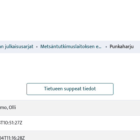
n julkaisusarjat
Metsäntutkimuslaitoksen erillisjulkaisut
Punkaharju
Tietueen suppeat tiedot
mo, Olli
8T10:51:27Z
04T11:16:28Z