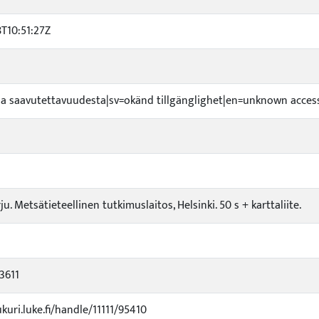
8T10:51:27Z
toa saavutettavuudesta|sv=okänd tillgänglighet|en=unknown accessi
u. Metsätieteellinen tutkimuslaitos, Helsinki. 50 s + karttaliite.
3611
ukuri.luke.fi/handle/11111/95410