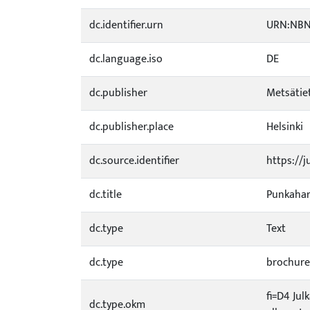
dc.identifier.urn
URN:NBN:
dc.language.iso
DE
dc.publisher
Metsätiet
dc.publisher.place
Helsinki
dc.source.identifier
https://j
dc.title
Punkahar
dc.type
Text
dc.type
brochure
fi=D4 Jul
dc.type.okm