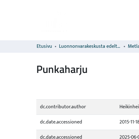
Etusivu
Luonnonvarakeskusta edeltävien organisaatioiden sarjat
Metla
Punkaharju
dc.contributor.author
Heikinhei
dc.date.accessioned
2015-11-1
dc.date.accessioned
2025-06-