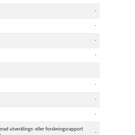
-
-
-
-
-
-
-
cerad utvecklings- eller forskningsrapport
-