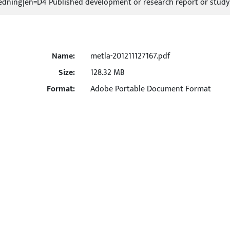
tredning|en=D4 Published development or research report or study
Name:
metla-201211127167.pdf
Size:
128.32 MB
Format:
Adobe Portable Document Format