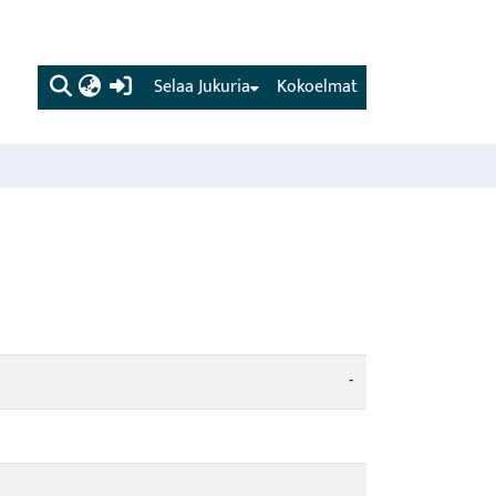
(current)
Selaa Jukuria
Kokoelmat
-