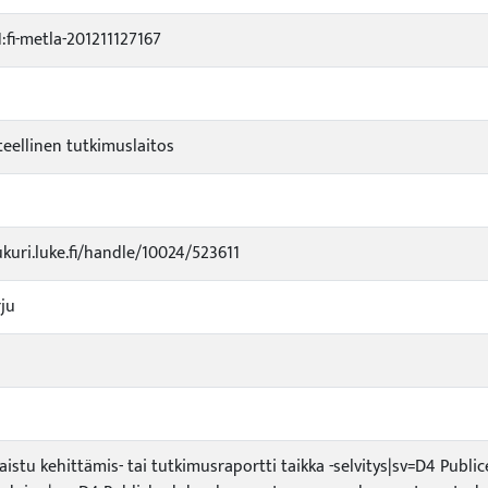
fi-metla-201211127167
eellinen tutkimuslaitos
ukuri.luke.fi/handle/10024/523611
ju
kaistu kehittämis- tai tutkimusraportti taikka -selvitys|sv=D4 Publi