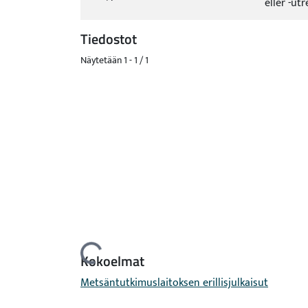
eller -u
Tiedostot
Näytetään
1 - 1 / 1
Ladataan...
Kokoelmat
Metsäntutkimuslaitoksen erillisjulkaisut