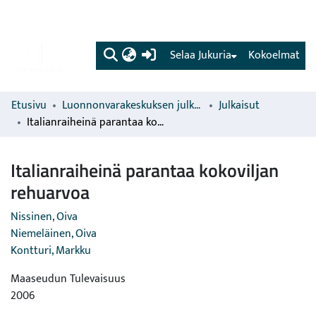
(current)
Selaa Jukuria
Kokoelmat
Etusivu
Luonnonvarakeskuksen julkaisut
Julkaisut
Italianraiheinä parantaa kokoviljan rehuarvoa
Italianraiheinä parantaa kokoviljan
rehuarvoa
Nissinen, Oiva
Niemeläinen, Oiva
Kontturi, Markku
Maaseudun Tulevaisuus
2006