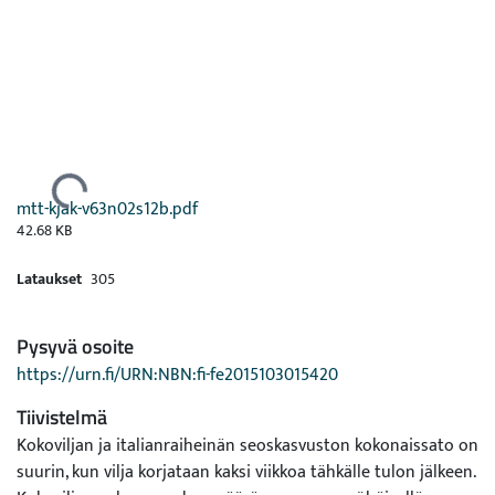
Ladataan...
mtt-kjak-v63n02s12b.pdf
42.68 KB
Lataukset
305
Pysyvä osoite
https://urn.fi/URN:NBN:fi-fe2015103015420
Tiivistelmä
Kokoviljan ja italianraiheinän seoskasvuston kokonaissato on
suurin, kun vilja korjataan kaksi viikkoa tähkälle tulon jälkeen.