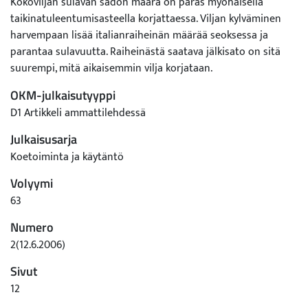
Kokoviljan sulavan sadon määrä on paras myöhäisellä
taikinatuleentumisasteella korjattaessa. Viljan kylväminen
harvempaan lisää italianraiheinän määrää seoksessa ja
parantaa sulavuutta. Raiheinästä saatava jälkisato on sitä
suurempi, mitä aikaisemmin vilja korjataan.
OKM-julkaisutyyppi
D1 Artikkeli ammattilehdessä
Julkaisusarja
Koetoiminta ja käytäntö
Volyymi
63
Numero
2(12.6.2006)
Sivut
12