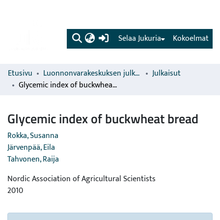
(current)
Selaa Jukuria
Kokoelmat
Etusivu
Luonnonvarakeskuksen julkaisut
Julkaisut
Glycemic index of buckwheat bread
Glycemic index of buckwheat bread
Rokka, Susanna
Järvenpää, Eila
Tahvonen, Raija
Nordic Association of Agricultural Scientists
2010