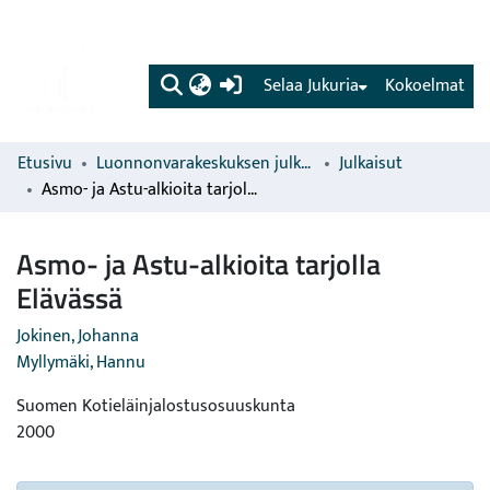
(current)
Selaa Jukuria
Kokoelmat
Etusivu
Luonnonvarakeskuksen julkaisut
Julkaisut
Asmo- ja Astu-alkioita tarjolla Elävässä
Asmo- ja Astu-alkioita tarjolla
Elävässä
Jokinen, Johanna
Myllymäki, Hannu
Suomen Kotieläinjalostusosuuskunta
2000