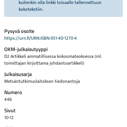
kuitenkin olla linkki toisaalle tallennettuun
kokotekstiin.
Pysyvä osoite
https://urn.fi/URN:ISBN:951-40-1270-4
OKM-julkaisutyyppi
D2 Artikkeli ammatillisessa kokoomateoksessa (ml.
toimittajan kirjoittama johdantoartikkeli)
Julkaisusarja
Metsäntutkimuslaitoksen tiedonantoja
Numero
446
Sivut
10-12