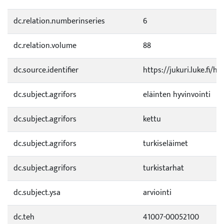
dc.relation.numberinseries
6
dc.relation.volume
88
dc.source.identifier
https://jukuri.luke.fi/
dc.subject.agrifors
eläinten hyvinvointi
dc.subject.agrifors
kettu
dc.subject.agrifors
turkiseläimet
dc.subject.agrifors
turkistarhat
dc.subject.ysa
arviointi
dc.teh
41007-00052100