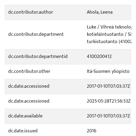
dc.contributor.author
Ahola, Leena
Luke / Vihreä teknologi
dc.contributor.department
kotieläintuotanto / Sika-,
turkistuotanto (410020
dc.contributor.departmentid
4100200412
dc.contributor.other
Itä-Suomen yliopisto
dc.date.accessioned
2017-01-10T07:03:37Z
dc.date.accessioned
2025-05-28T21:56:53Z
dc.date.available
2017-01-10T07:03:37Z
dc.date.issued
2016