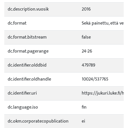
dc.description.vuosik
2016
dc.format
Sekä painettu, että verk
dc.format.bitstream
false
dc.format.pagerange
24-26
dc.identifier.olddbid
479789
dc.identifier.oldhandle
10024/537765
dc.identifier.uri
https://jukuri.luke.fi/h
dc.language.iso
fin
dc.okm.corporatecopublication
ei