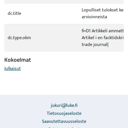
Lopulliset tulokset kett
dc.title
arvioinneista
fi=D1 Artikkeli ammatti
dc.type.okm
Artikel i en facktidskrift
trade journal|
Kokoelmat
Julkaisut
jukuri@luke.fi
Tietosuojaseloste
Saavutettavuusseloste