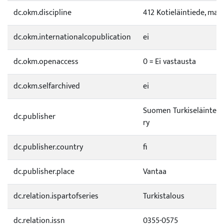
dc.okm.discipline
412 Kotieläintiede, mai
dc.okm.internationalcopublication
ei
dc.okm.openaccess
0 = Ei vastausta
dc.okm.selfarchived
ei
Suomen Turkiseläinten K
dc.publisher
ry
dc.publisher.country
fi
dc.publisher.place
Vantaa
dc.relation.ispartofseries
Turkistalous
dc.relation.issn
0355-0575