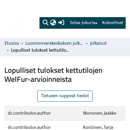
(current)
Selaa Jukuria
Kokoelmat
Etusivu
Luonnonvarakeskuksen julkaisut
Julkaisut
Lopulliset tulokset kettutilojen WelFur-arvioinneista
Lopulliset tulokset kettutilojen
WelFur-arvioinneista
Tietueen suppeat tiedot
dc.contributor.author
Mononen, Jaakko
dc.contributor.author
Koistinen, Tarja