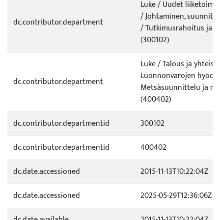
Luke / Uudet liiketoim
/ Johtaminen, suunnitte
dc.contributor.department
/ Tutkimusrahoitus ja pr
(300102)
Luke / Talous ja yhteisk
Luonnonvarojen hyödy
dc.contributor.department
Metsäsuunnittelu ja m
(400402)
dc.contributor.departmentid
300102
dc.contributor.departmentid
400402
dc.date.accessioned
2015-11-13T10:22:04Z
dc.date.accessioned
2025-05-29T12:36:06Z
dc.date.available
2015-11-13T10:22:04Z