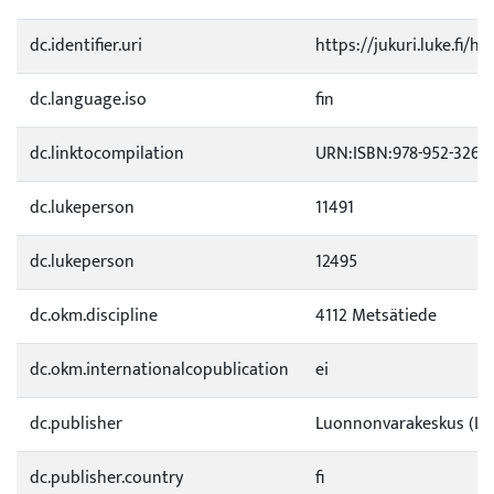
dc.identifier.uri
https://jukuri.luke.fi/h
dc.language.iso
fin
dc.linktocompilation
URN:ISBN:978-952-326-1
dc.lukeperson
11491
dc.lukeperson
12495
dc.okm.discipline
4112 Metsätiede
dc.okm.internationalcopublication
ei
dc.publisher
Luonnonvarakeskus (Lu
dc.publisher.country
fi