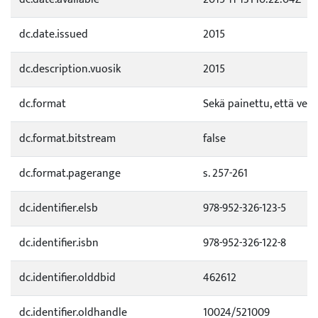
dc.date.issued
2015
dc.description.vuosik
2015
dc.format
Sekä painettu, että verk
dc.format.bitstream
false
dc.format.pagerange
s. 257-261
dc.identifier.elsb
978-952-326-123-5
dc.identifier.isbn
978-952-326-122-8
dc.identifier.olddbid
462612
dc.identifier.oldhandle
10024/521009