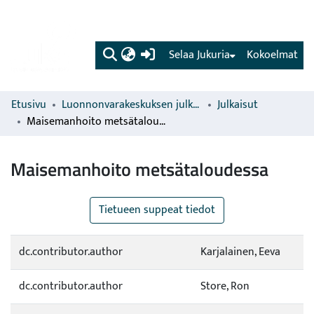
(current)
Selaa Jukuria
Kokoelmat
Etusivu
Luonnonvarakeskuksen julkaisut
Julkaisut
Maisemanhoito metsätaloudessa
Maisemanhoito metsätaloudessa
Tietueen suppeat tiedot
dc.contributor.author
Karjalainen, Eeva
dc.contributor.author
Store, Ron