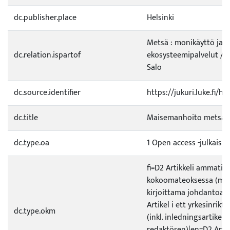
dc.publisher.place
Helsinki
Metsä : monikäyttö ja
dc.relation.ispartof
ekosysteemipalvelut / 
Salo
dc.source.identifier
https://jukuri.luke.fi/
dc.title
Maisemanhoito metsät
dc.type.oa
1 Open access -julkaisu
fi=D2 Artikkeli ammatill
kokoomateoksessa (ml. 
kirjoittama johdantoart
Artikel i ett yrkesinrikt
dc.type.okm
(inkl. inledningsartikel 
redaktören)|en=D2 Artic