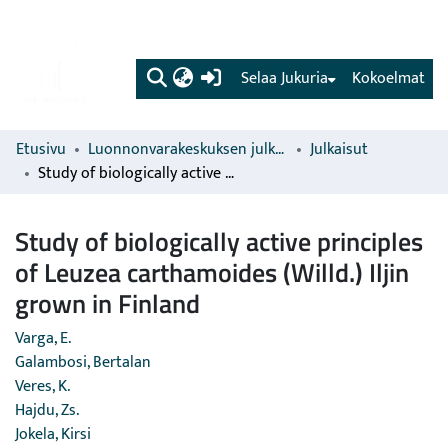
(current)
Selaa Jukuria
Kokoelmat
Etusivu
Luonnonvarakeskuksen julkaisut
Julkaisut
Study of biologically active principles of Leuzea carthamoides (Willd.) Iljin grown in Finland
Study of biologically active principles
of Leuzea carthamoides (Willd.) Iljin
grown in Finland
Varga, E.
Galambosi, Bertalan
Veres, K.
Hajdu, Zs.
Jokela, Kirsi