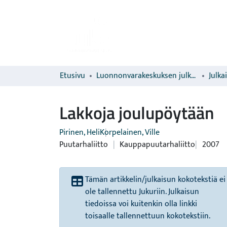
Etusivu
Luonnonvarakeskuksen julkaisut
Julka
Lakkoja joulupöytään
Pirinen, Heli
Korpelainen, Ville
Puutarhaliitto
|
Kauppapuutarhaliitto
2007
Tämän artikkelin/julkaisun kokotekstiä ei
ole tallennettu Jukuriin. Julkaisun
tiedoissa voi kuitenkin olla linkki
toisaalle tallennettuun kokotekstiin.