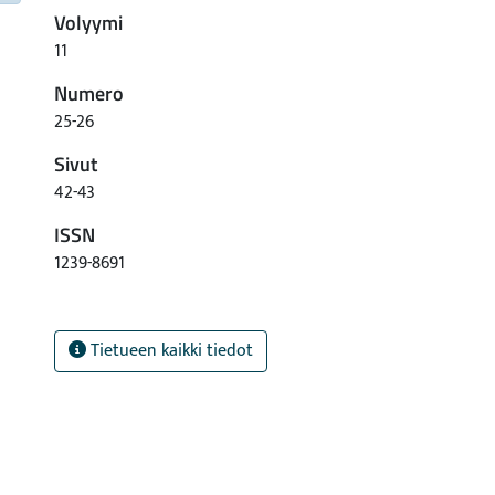
Volyymi
11
Numero
25-26
Sivut
42-43
ISSN
1239-8691
Tietueen kaikki tiedot