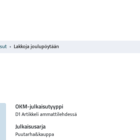
isut
Lakkoja joulupöytään
OKM-julkaisutyyppi
D1 Artikkeli ammattilehdessä
Julkaisusarja
Puutarha&kauppa