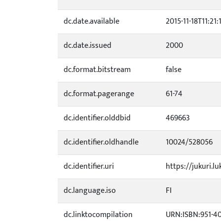
dc.date.available
2015-11-18T11:21:
dc.date.issued
2000
dc.format.bitstream
false
dc.format.pagerange
61-74
dc.identifier.olddbid
469663
dc.identifier.oldhandle
10024/528056
dc.identifier.uri
https://jukuri.lu
dc.language.iso
FI
dc.linktocompilation
URN:ISBN:951-40