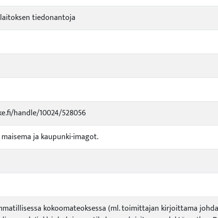
aitoksen tiedonantoja
uke.fi/handle/10024/528056
i maisema ja kaupunki-imagot.
ammatillisessa kokoomateoksessa (ml. toimittajan kirjoittama johdan