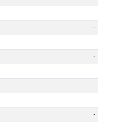
-
-
-
-