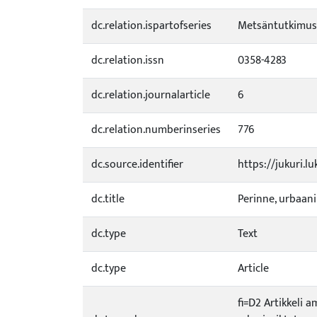
dc.relation.ispartofseries
Metsäntutkimusl
dc.relation.issn
0358-4283
dc.relation.journalarticle
6
dc.relation.numberinseries
776
dc.source.identifier
https://jukuri.l
dc.title
Perinne, urbaan
dc.type
Text
dc.type
Article
fi=D2 Artikkeli 