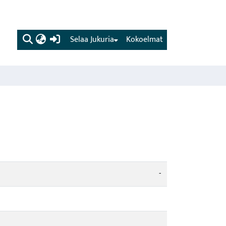
(current)
Selaa Jukuria
Kokoelmat
-