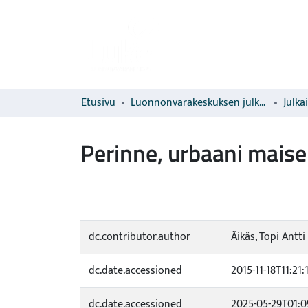
Etusivu
Luonnonvarakeskuksen julkaisut
Julka
Perinne, urbaani mais
dc.contributor.author
Äikäs, Topi Antti
dc.date.accessioned
2015-11-18T11:21:
dc.date.accessioned
2025-05-29T01:0