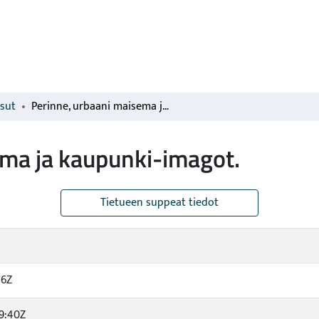
isut
Perinne, urbaani maisema ja kaupunki-imagot.
ema ja kaupunki-imagot.
Tietueen suppeat tiedot
16Z
9:40Z