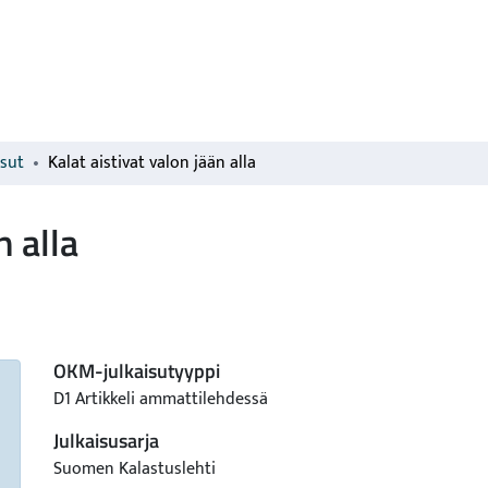
isut
Kalat aistivat valon jään alla
n alla
OKM-julkaisutyyppi
D1 Artikkeli ammattilehdessä
Julkaisusarja
Suomen Kalastuslehti