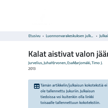
Etusivu
Luonnonvarakeskuksen julkaisut
Julka
Kalat aistivat valon jää
Jurvelius, Juha
Hirvonen, Esa
Marjomäki, Timo J.
2013
Tämän artikkelin/julkaisun kokotekstiä ei
ole tallennettu Jukuriin. Julkaisun
tiedoissa voi kuitenkin olla linkki
toisaalle tallennettuun kokotekstiin.