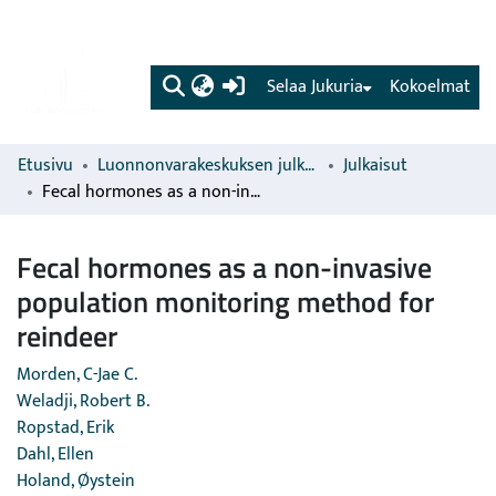
(current)
Selaa Jukuria
Kokoelmat
Etusivu
Luonnonvarakeskuksen julkaisut
Julkaisut
Fecal hormones as a non-invasive population monitoring method for reindeer
Fecal hormones as a non-invasive
population monitoring method for
reindeer
Morden, C-Jae C.
Weladji, Robert B.
Ropstad, Erik
Dahl, Ellen
Holand, Øystein