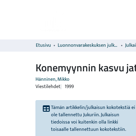
Etusivu
Luonnonvarakeskuksen julkaisut
Julka
Konemyynnin kasvu ja
Hänninen, Mikko
Viestilehdet
1999
Tämän artikkelin/julkaisun kokotekstiä ei
ole tallennettu Jukuriin. Julkaisun
tiedoissa voi kuitenkin olla linkki
toisaalle tallennettuun kokotekstiin.