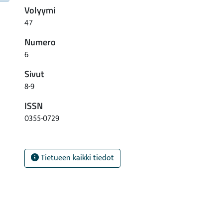
Volyymi
47
Numero
6
Sivut
8-9
ISSN
0355-0729
Tietueen kaikki tiedot