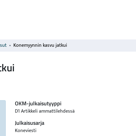
isut
Konemyynnin kasvu jatkui
tkui
OKM-julkaisutyyppi
D1 Artikkeli ammattilehdessä
Julkaisusarja
Koneviesti