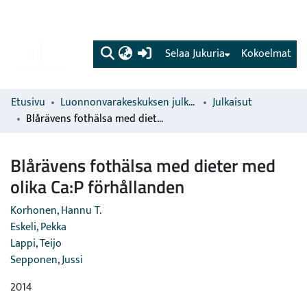
(current)
Selaa Jukuria
Kokoelmat
Etusivu
Luonnonvarakeskuksen julkaisut
Julkaisut
Blårävens fothälsa med dieter med olika Ca:P förhållanden
Blårävens fothälsa med dieter med
olika Ca:P förhållanden
Korhonen, Hannu T.
Eskeli, Pekka
Lappi, Teijo
Sepponen, Jussi
2014