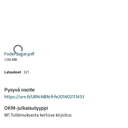
Ladataan...
Foderdagar.pdf
1.06 MB
Lataukset
321
Pysyvä osoite
https://urn.fi/URN:NBN:fi-fe201402111453
OKM-julkaisutyyppi
M1 Tutkimuksesta kertova kirjoitus