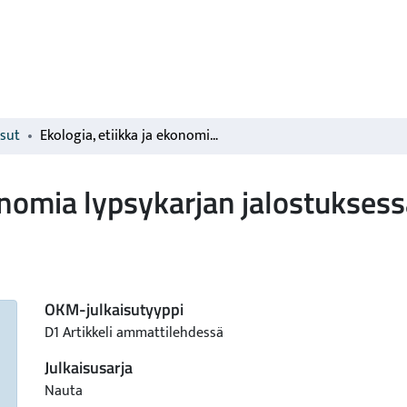
isut
Ekologia, etiikka ja ekonomia lypsykarjan jalostuksessa
konomia lypsykarjan jalostukses
OKM-julkaisutyyppi
D1 Artikkeli ammattilehdessä
Julkaisusarja
Nauta