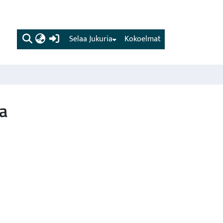
(current)
Selaa Jukuria
Kokoelmat
sa