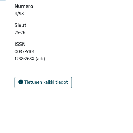
Numero
4/98
Sivut
25-26
ISSN
0037-5101
1238-268X (aik.)
Tietueen kaikki tiedot