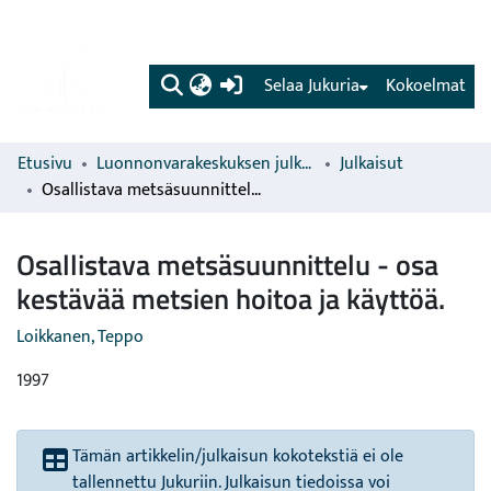
(current)
Selaa Jukuria
Kokoelmat
Etusivu
Luonnonvarakeskuksen julkaisut
Julkaisut
Osallistava metsäsuunnittelu - osa kestävää metsien hoitoa ja käyttöä.
Osallistava metsäsuunnittelu - osa
kestävää metsien hoitoa ja käyttöä.
Loikkanen, Teppo
1997
Tämän artikkelin/julkaisun kokotekstiä ei ole
tallennettu Jukuriin. Julkaisun tiedoissa voi