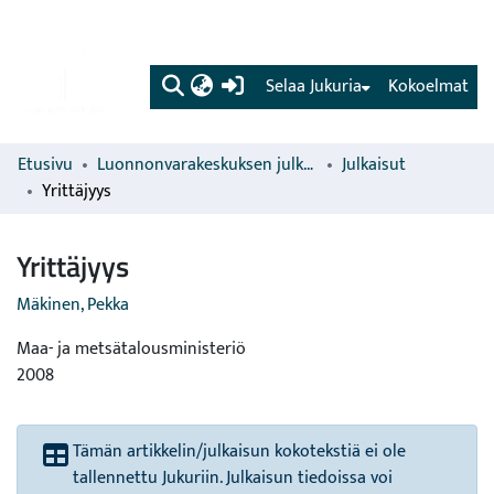
(current)
Selaa Jukuria
Kokoelmat
Etusivu
Luonnonvarakeskuksen julkaisut
Julkaisut
Yrittäjyys
Yrittäjyys
Mäkinen, Pekka
Maa- ja metsätalousministeriö
2008
Tämän artikkelin/julkaisun kokotekstiä ei ole
tallennettu Jukuriin. Julkaisun tiedoissa voi