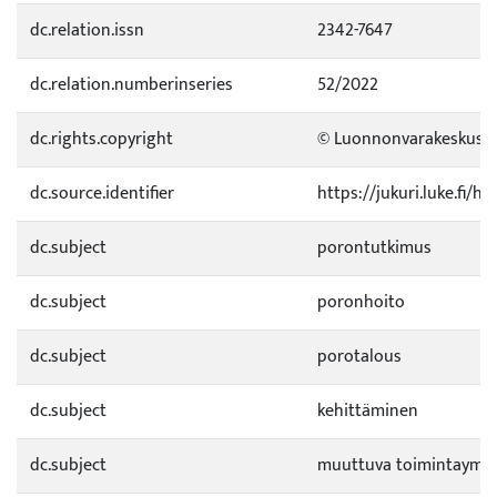
dc.relation.issn
2342-7647
dc.relation.numberinseries
52/2022
dc.rights.copyright
© Luonnonvarakeskus
dc.source.identifier
https://jukuri.luke.fi/
dc.subject
porontutkimus
dc.subject
poronhoito
dc.subject
porotalous
dc.subject
kehittäminen
dc.subject
muuttuva toimintaympä