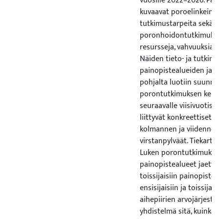
vuosille 2022–2026. Pai
kuvaavat poroelinkeinon
tutkimustarpeita sekä L
poronhoidontutkimuksee
resursseja, vahvuuksia 
Näiden tieto- ja tutkim
painopistealueiden ja 
pohjalta luotiin suunn
porontutkimuksen kehi
seuraavalle viisivuotisk
liittyvät konkreettiset
kolmannen ja viidenne
virstanpylväät. Tiekartt
Luken porontutkimuks
painopistealueet jaettiin
toissijaisiin painopistea
ensisijaisiin ja toissijai
aihepiirien arvojärjesty
yhdistelmä sitä, kuinka 