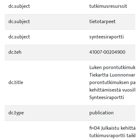
dc.subject
tutkimusresurssit
dc.subject
tietotarpeet
dc.subject
synteesiraportti
dc.teh
41007-00204900
Luken porontutkimuksen
Tiekartta Luonnonvara
dc.title
porontutkimuksen paino
kehittämisestä vuosille
Synteesiraportti
dc.type
publication
fi=D4 Julkaistu kehittämi
tutkimusraportti taikka