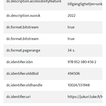
dc.description.accessibilityfeature
tillgänglighet|en=unkno
dc.description.vuosik
2022
dc.format.bitstream
true
dc.format.bitstream
true
dc.format.pagerange
34 s.
dc.identifier.isbn
978-952-380-456-2
dc.identifier.olddbid
494506
dc.identifier.oldhandle
10024/551948
dc.identifier.uri
https://jukuri.luke.fi/h