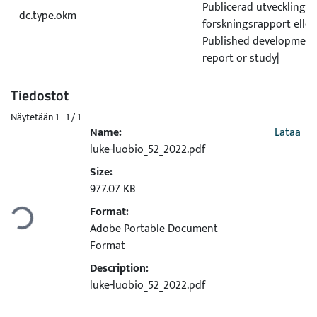
Publicerad utvecklings e
dc.type.okm
forskningsrapport elle
Published development 
report or study|
Tiedostot
Näytetään
1 - 1 / 1
Name:
Lataa
luke-luobio_52_2022.pdf
Size:
977.07 KB
Format:
Ladataan...
Adobe Portable Document
Format
Description:
luke-luobio_52_2022.pdf