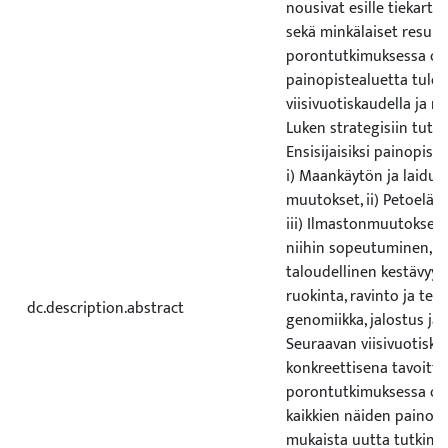
nousivat esille tiekartt
sekä minkälaiset resurs
porontutkimuksessa on 
painopistealuetta tulev
viisivuotiskaudella ja m
Luken strategisiin tutki
Ensisijaisiksi painopist
i) Maankäytön ja laidu
muutokset, ii) Petoeläin
iii) Ilmastonmuutoksen 
niihin sopeutuminen, i
taloudellinen kestävyys,
ruokinta, ravinto ja ter
dc.description.abstract
genomiikka, jalostus ja
Seuraavan viisivuotisk
konkreettisena tavoitt
porontutkimuksessa on 
kaikkien näiden painop
mukaista uutta tutkimust