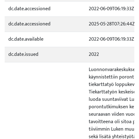
dc.date.accessioned
2022-06-09T06:19:33Z
dc.date.accessioned
2025-05-28T07:26:44Z
dc.date.available
2022-06-09T06:19:33Z
dc.date.issued
2022
Luonnonvarakeskuksess
käynnistettiin porontu
tiekarttatyö loppukevää
Tiekarttatyön keskeisen
luoda suuntaviivat Luk
porontutkimuksen kehi
seuraavan viiden vuoden 
tavoitteena oli sitoa p
tiiviimmin Luken muuh
sekä lisätä yhteistyötä 