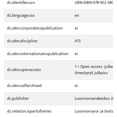
dc.identifier.urn
URN:ISBN:978-952-380-4
dc.language.iso
en
dc.okm.corporatecopublication
ei
dc.okm.discipline
415
dc.okm.internationalcopublication
ei
1 = Open access -julkai
dc.okm.openaccess
ilmestynyt julkaisu
dc.okm.selfarchived
ei
dc.publisher
Luonnonvarakeskus (Lu
dc.relation.ispartofseries
Luonnonvara- ja biotal