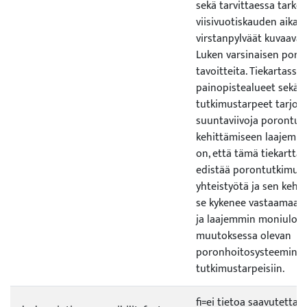
sekä tarvittaessa tarke
viisivuotiskauden aika
virstanpylväät kuvaavat 
Luken varsinaisen por
tavoitteita. Tiekartassa 
painopistealueet sekä ti
tutkimustarpeet tarjoav
suuntaviivoja porontu
kehittämiseen laajemmi
on, että tämä tiekartta
edistää porontutkimuks
yhteistyötä ja sen kehit
se kykenee vastaamaan
ja laajemmin moniulott
muutoksessa olevan
poronhoitosysteemin ti
tutkimustarpeisiin.
fi=ei tietoa saavutetta