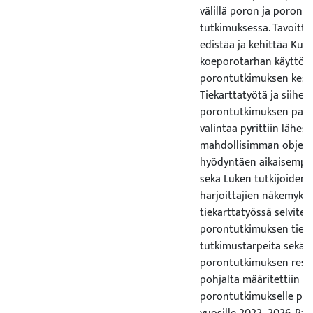
välillä poron ja poronh
tutkimuksessa. Tavoitte
edistää ja kehittää Kut
koeporotarhan käyttöä 
porontutkimuksen kesk
Tiekarttatyötä ja siihen 
porontutkimuksen pain
valintaa pyrittiin lähe
mahdollisimman objekti
hyödyntäen aikaisempaa 
sekä Luken tutkijoiden 
harjoittajien näkemyksi
tiekarttatyössä selvitett
porontutkimuksen tieto
tutkimustarpeita sekä 
porontutkimuksen resur
pohjalta määritettiin L
porontutkimukselle pai