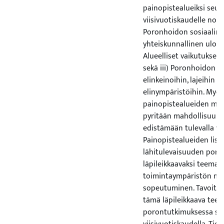
painopistealueiksi seur
viisivuotiskaudelle noste
Poronhoidon sosiaalinen
yhteiskunnallinen ulottu
Alueelliset vaikutukset j
sekä iii) Poronhoidon v
elinkeinoihin, lajeihin ja
elinympäristöihin. Myös 
painopistealueiden muk
pyritään mahdollisuuk
edistämään tulevalla vii
Painopistealueiden lisäk
lähitulevaisuuden poro
läpileikkaavaksi teema
toimintaympäristön muu
sopeutuminen. Tavoitt
tämä läpileikkaava tee
porontutkimuksessa se