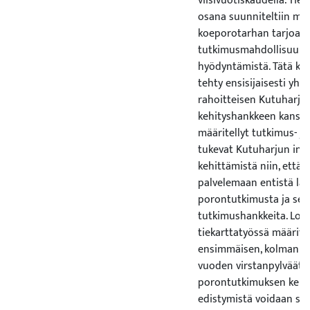
viisivuotiskaudella. Tie
osana suunniteltiin my
koeporotarhan tarjoam
tutkimusmahdollisuuks
hyödyntämistä. Tätä ke
tehty ensisijaisesti yht
rahoitteisen Kutuharjun
kehityshankkeen kanssa.
määritellyt tutkimus- ja
tukevat Kutuharjun inf
kehittämistä niin, että 
palvelemaan entistä la
porontutkimusta ja sen
tutkimushankkeita. Lop
tiekarttatyössä määrite
ensimmäisen, kolmanne
vuoden virstanpylväät, 
porontutkimuksen kehit
edistymistä voidaan su