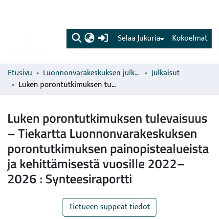
(current)
Selaa Jukuria
Kokoelmat
Etusivu
Luonnonvarakeskuksen julkaisut
Julkaisut
Luken porontutkimuksen tulevaisuus – Tiekartta Luonnonvarakeskuksen porontutkimuksen painopistealueista ja kehittämisestä vuosille 2022–2026 : Synteesiraportti
Luken porontutkimuksen tulevaisuus
– Tiekartta Luonnonvarakeskuksen
porontutkimuksen painopistealueista
ja kehittämisestä vuosille 2022–
2026 : Synteesiraportti
Tietueen suppeat tiedot