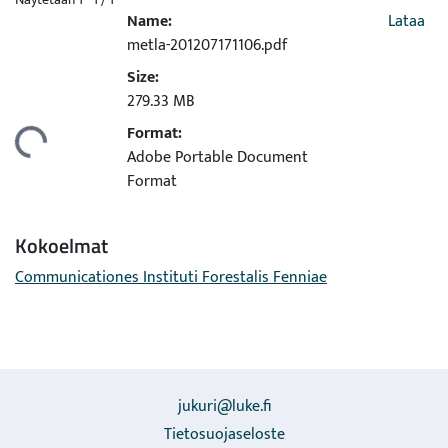
Name:
Lataa
metla-201207171106.pdf
Size:
279.33 MB
Format:
adataan...
Adobe Portable Document
Format
Kokoelmat
Communicationes Instituti Forestalis Fenniae
jukuri@luke.fi
Tietosuojaseloste