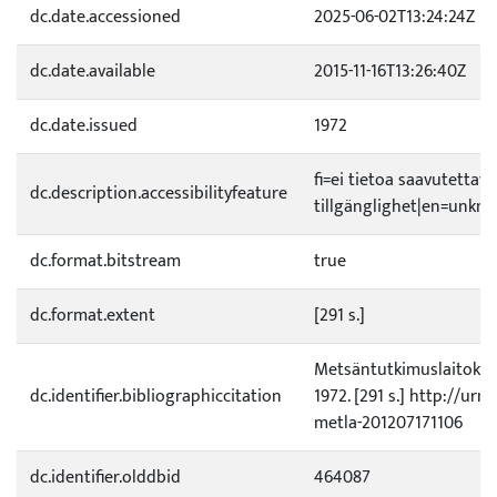
dc.date.accessioned
2025-06-02T13:24:24Z
dc.date.available
2015-11-16T13:26:40Z
dc.date.issued
1972
fi=ei tietoa saavutetta
dc.description.accessibilityfeature
tillgänglighet|en=unknow
dc.format.bitstream
true
dc.format.extent
[291 s.]
Metsäntutkimuslaitoksen
dc.identifier.bibliographiccitation
1972. [291 s.] http://urn
metla-201207171106
dc.identifier.olddbid
464087