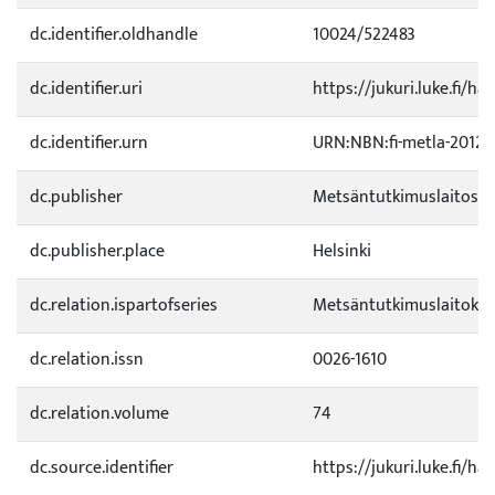
dc.identifier.oldhandle
10024/522483
dc.identifier.uri
https://jukuri.luke.fi/ha
dc.identifier.urn
URN:NBN:fi-metla-20120
dc.publisher
Metsäntutkimuslaitos
dc.publisher.place
Helsinki
dc.relation.ispartofseries
Metsäntutkimuslaitoksen
dc.relation.issn
0026-1610
dc.relation.volume
74
dc.source.identifier
https://jukuri.luke.fi/h