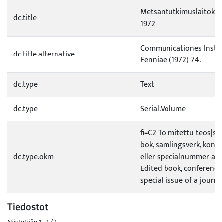
Metsäntutkimuslaitoksen
dc.title
1972
Communicationes Institu
dc.title.alternative
Fenniae (1972) 74.
dc.type
Text
dc.type
Serial.Volume
fi=C2 Toimitettu teos|s
bok, samlingsverk, konf
dc.type.okm
eller specialnummer av 
Edited book, conference
special issue of a journa
Tiedostot
Näytetään
1 - 1 / 1