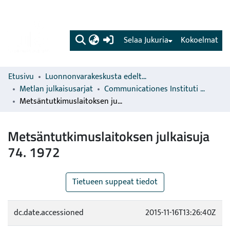
(current)
Selaa Jukuria
Kokoelmat
Etusivu
Luonnonvarakeskusta edeltävien organisaatioiden sarjat
Metlan julkaisusarjat
Communicationes Instituti Forestalis Fenniae
Metsäntutkimuslaitoksen julkaisuja 74. 1972
Metsäntutkimuslaitoksen julkaisuja
74. 1972
Tietueen suppeat tiedot
dc.date.accessioned
2015-11-16T13:26:40Z